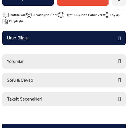
Yorum Yaz
Arkadaşına Öner
Fiyatı Düşünce Haber Ver
Paylaş
Karşılaştır
Ürün Bilgisi
Yorumlar
Soru & Cevap
Bu ürüne ilk yorumu siz yapın!
Taksit Seçenekleri
Yorum Yaz
Ürün hakkında henüz soru sorulmamış.
Soru Sor