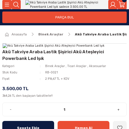
Geri Dön
Geri Dön
PARÇA BUL
ar
ar
Anasayfa
Binek Araçlar
Akü Takviye Araba Lastik Şişi
ça
rça
Akü Takviye Araba Lastik Şişirici Akü Ateşleyici
Powerbank Led Işık
Kategori
Binek Araçlar
,
Ticari Araçlar
,
Aksesuarlar
Stok Kodu
RB-0021
Fiyat
2.916,67 TL + KDV
3.500,00 TL
364,26 TL den başlayan taksitlerle!!
-
+
Sepete Ekle
Hemen Al