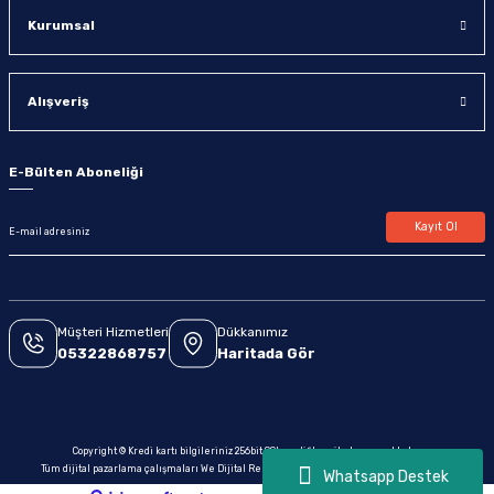
Kurumsal
Alışveriş
E-Bülten Aboneliği
Kayıt Ol
Müşteri Hizmetleri
Dükkanımız
05322868757
Haritada Gör
Copyright © Kredi kartı bilgileriniz 256bit SSL sertifikası ile korunmaktadır.
Tüm dijital pazarlama çalışmaları We Dijital Reklam & Yazılım tarafından yapılmaktadır.
Whatsapp Destek