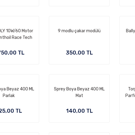
OLY 10W/60 Motor
9 modlu çakar modülü
Ball
nthoil Race Tech
GT1 4 Litre
750,00 TL
350,00 TL
oya Beyaz 400 ML
Sprey Boya Beyaz 400 ML
Tor
Parlak
Mat
Parf
25,00 TL
140,00 TL