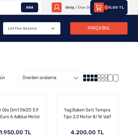
ARA
Giriş
/ Üye Ol
0,00 TL
PARÇA BUL
rün
r Olio Dm1 0W20 3.9
Yağ Bakım Seti Tempra
e Euro 6 Adblue Motor
Tipo 2.0 Motor 8/16 Valf
Yağı
1.950,00 TL
4.200,00 TL