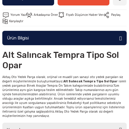
Yorum Yaz
Arkadaşına Öner
Fiyatı Düşünce Haber Ver
Paylaş
Karşılaştır
Ürün Bilgisi
Alt Salıncak Tempra Tipo Sol
Opar
Aktaş Oto Yedek Parça olarak; orijinal ve muadil yan sanayi oto yedek parçaları siz
değerli müşterilerimizle buluşturmaktayız.
Alt Salıncak Tempra Tipo Sol Opar
isimli
yedek parçamızı Binek Araçlar Tempra Ön Takım kategorimizde bulabilirsiniz.Tüm
ürünlerimiz aynı gün kargoya teslim edilmektedir. Takip numaralarınızı aynı gün
içinde temsilcilerimizden alabilirsiniz. Ürün isimlerinde yedek parçaların uyumlu
olduğu araçlar açıkça belirtilmiştir. Ancak tereddüt ediyorsanız temsilcilerimiz
aracılığı ile uyum sorgulaması yapabilirsiniz.Rekabetçi fiyat politikamız sebebiyle
ürünlerimizin fiyatları uygun tutulmaktadır. Toplu ürün siparişleriniz için listelerinizi
iletirseniz özel çalışma sağlayabilriz.Aktaş Oto Yedek Parça olarak siz değerli
müşterilerimizin hep yanındayız.