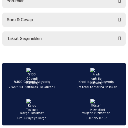
Yorumlar
Soru & Cevap
Bu ürüne ilk yorumu siz yapın!
Taksit Seçenekleri
Yorum Yaz
Ürün hakkında henüz soru sorulmamış.
Soru Sor
%100 Güvenli Alışveriş
Kredi Kartı ile Alışveriş
256bit SSL Sertifikası ile Güvenli
Tüm Kredi Kartlarına 12 Taksit
Kargo Teslimat
Müşteri Hizmetleri
Tüm Türkiye’ye Kargo!
0507 327 87 57