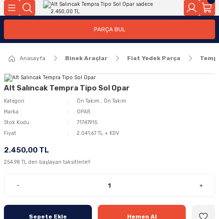
Geri Dön
Geri Dön
PARÇA BUL
ar
ar
Anasayfa
Binek Araçlar
Fiat Yedek Parça
Temp
ça
rça
Alt Salıncak Tempra Tipo Sol Opar
Kategori
Ön Takım
,
Ön Takım
Marka
OPAR
Stok Kodu
71747915
Fiyat
2.041,67 TL + KDV
2.450,00 TL
254,98 TL den başlayan taksitlerle!!
-
+
Sepete Ekle
Hemen Al