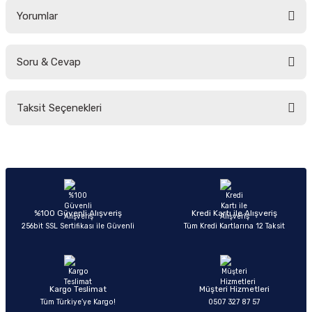
Yorumlar
Soru & Cevap
Bu ürüne ilk yorumu siz yapın!
Taksit Seçenekleri
Yorum Yaz
Ürün hakkında henüz soru sorulmamış.
Soru Sor
%100 Güvenli Alışveriş
Kredi Kartı ile Alışveriş
256bit SSL Sertifikası ile Güvenli
Tüm Kredi Kartlarına 12 Taksit
Kargo Teslimat
Müşteri Hizmetleri
Tüm Türkiye’ye Kargo!
0507 327 87 57