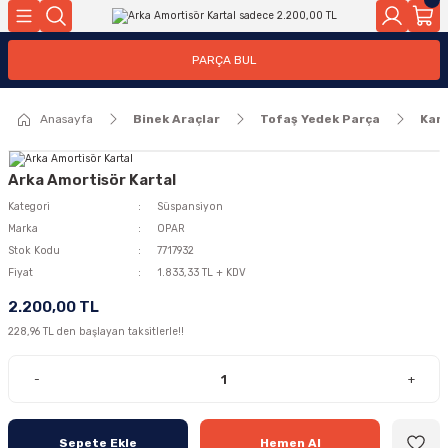
Geri Dön
Geri Dön
PARÇA BUL
ar
ar
Anasayfa
Binek Araçlar
Tofaş Yedek Parça
Kart
ça
rça
Arka Amortisör Kartal
Kategori
Süspansiyon
Marka
OPAR
Stok Kodu
7717932
Fiyat
1.833,33 TL + KDV
2.200,00 TL
228,96 TL den başlayan taksitlerle!!
-
+
Sepete Ekle
Hemen Al