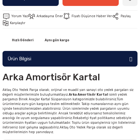
Yorum Yaz
Arkadaşına Öner
Fiyatı Düşünce Haber Ver
Paylaş
Karşılaştır
Hızlı Gönderi
Aynı gün kargo
Ürün Bilgisi
Arka Amortisör Kartal
Aktaş Oto Yedek Parça olarak; orijinal ve muadil yan sanayi oto yedek parçaları siz
değerli müşterilerimizle buluşturmaktayız.
Arka Amortisör Kartal
isimli yedek
parçamızı Binek Araçlar Kartal Süspansiyon kategorimizde bulabilirsiniz.Tüm
ürünlerimiz aynı gün kargoya teslim edilmektedir. Takip numaralarınızı aynı gün
içinde temsilcilerimizden alabilirsiniz. Ürün isimlerinde yedek parçaların uyumlu
olduğu araçlar açıkça belirtilmiştir. Ancak tereddüt ediyorsanız temsilcilerimiz
aracılığı ile uyum sorgulaması yapabilirsiniz.Rekabetçi fiyat politikamız sebebiyle
ürünlerimizin fiyatları uygun tutulmaktadır. Toplu ürün siparişleriniz için listelerinizi
iletirseniz özel çalışma sağlayabilriz.Aktaş Oto Yedek Parça olarak siz değerli
müşterilerimizin hep yanındayız.