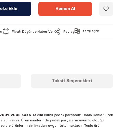
ete Ekle
Hemen Al
Karşılaştır
er
Fiyatı Düşünce Haber Ver
Paylaş
Taksit Seçenekleri
 2001-2005 Kasa Takım
isimli yedek parçamızı Doblo Doblo 1 Fren
 alabilirsiniz. Ürün isimlerinde yedek parçaların uyumlu olduğu
bebiyle ürünlerimizin fiyatları uygun tutulmaktadır. Toplu ürün