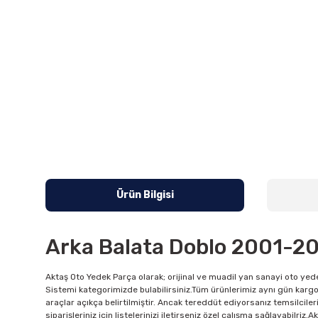
Ürün Bilgisi
Arka Balata Doblo 2001-2
Aktaş Oto Yedek Parça olarak; orijinal ve muadil yan sanayi oto yede
Sistemi kategorimizde bulabilirsiniz.Tüm ürünlerimiz aynı gün kargo
araçlar açıkça belirtilmiştir. Ancak tereddüt ediyorsanız temsilciler
siparişleriniz için listelerinizi iletirseniz özel çalışma sağlayabilri