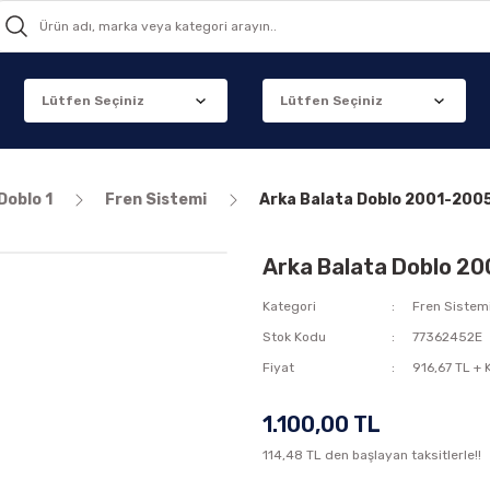
Doblo 1
Fren Sistemi
Arka Balata Doblo 2001-200
Arka Balata Doblo 2
Kategori
Fren Sistem
Stok Kodu
77362452E
Fiyat
916,67 TL +
1.100,00 TL
114,48 TL den başlayan taksitlerle!!