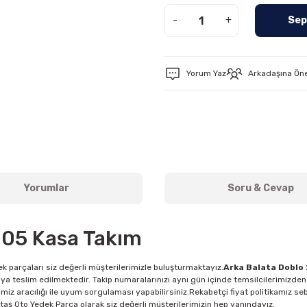
-
+
Sep
Yorum Yaz
Arkadaşına Ön
Yorumlar
Soru & Cevap
005 Kasa Takım
k parçaları siz değerli müşterilerimizle buluşturmaktayız.
Arka Balata Doblo
ya teslim edilmektedir. Takip numaralarınızı aynı gün içinde temsilcilerimizden
imiz aracılığı ile uyum sorgulaması yapabilirsiniz.Rekabetçi fiyat politikamız se
z.Aktaş Oto Yedek Parça olarak siz değerli müşterilerimizin hep yanındayız.