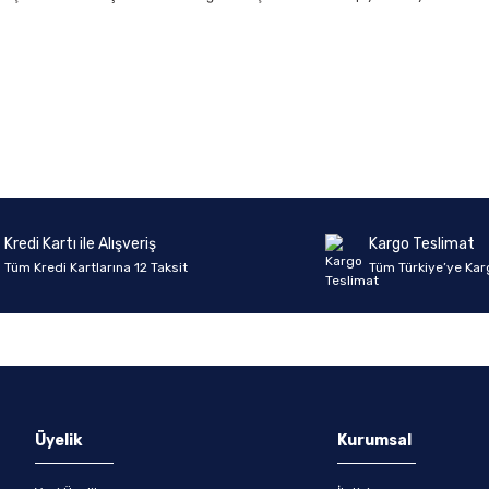
Ürün hakkında henüz soru sorulmamış.
Bu ürüne ilk yorumu siz yapın!
Yorum Yaz
Soru Sor
Kredi Kartı ile Alışveriş
Kargo Teslimat
Tüm Kredi Kartlarına 12 Taksit
Tüm Türkiye’ye Kar
Üyelik
Kurumsal