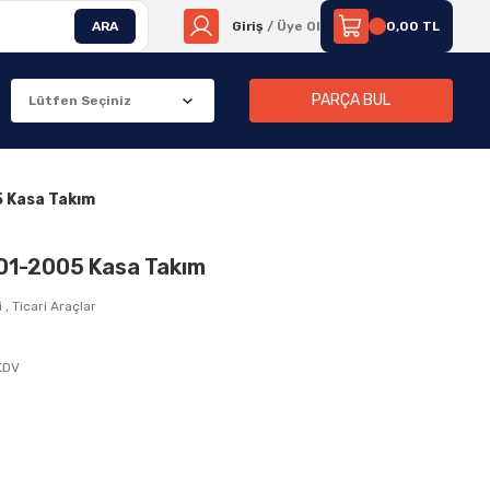
ARA
Giriş
/ Üye Ol
0,00 TL
PARÇA BUL
5 Kasa Takım
001-2005 Kasa Takım
i
,
Ticari Araçlar
 KDV