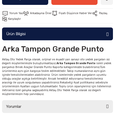
Yorum Yaz
Arkadaşına Öner
Fiyatı Düşünce Haber Ver
Paylaş
Karşılaştır
Ürün Bilgisi
Arka Tampon Grande Punto
Aktaş Oto Yedek Parça olarak; orijinal ve muadil yan sanayi oto yedek parçaları siz
değerli müşterilerimizle buluşturmaktayız.
Arka Tampon Grande Punto
isimli yedek
parçamızı Binek Araçlar Grande Punto Kaporta kategorimizde bulabilirsiniz.Tüm
ürünlerimiz aynı gün kargoya teslim edilmektedir. Takip numaralarınızı aynı gün
içinde temsilcilerimizden alabilirsiniz. Ürün isimlerinde yedek parçaların uyumlu
olduğu araçlar açıkça belirtilmiştir. Ancak tereddüt ediyorsanız temsilcilerimiz
aracılığı ile uyum sorgulaması yapabilirsiniz.Rekabetçi fiyat politikamız sebebiyle
ürünlerimizin fiyatları uygun tutulmaktadır. Toplu ürün siparişleriniz için listelerinizi
iletirseniz özel çalışma sağlayabilriz.Aktaş Oto Yedek Parça olarak siz değerli
müşterilerimizin hep yanındayız.
Yorumlar