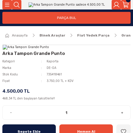
Geri Dön
Geri Dön
PARÇA BUL
ar
ar
Anasayfa
Binek Araçlar
Fiat Yedek Parça
Grand
ça
rça
Arka Tampon Grande Punto
Kategori
Kaporta
Marka
DE-GA
Stok Kodu
735418461
Fiyat
3.750,00 TL + KDV
4.500,00 TL
468,34 TL den başlayan taksitlerle!!
-
+
Sepete Ekle
Hemen Al