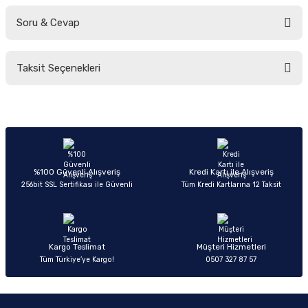
Soru & Cevap
Bu ürüne ilk yorumu siz yapın!
Taksit Seçenekleri
Yorum Yaz
Ürün hakkında henüz soru sorulmamış.
Soru Sor
%100 Güvenli Alışveriş
Kredi Kartı ile Alışveriş
256bit SSL Sertifikası ile Güvenli
Tüm Kredi Kartlarına 12 Taksit
Kargo Teslimat
Müşteri Hizmetleri
Tüm Türkiye’ye Kargo!
0507 327 87 57