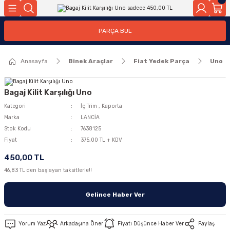
Geri Dön
Geri Dön
PARÇA BUL
ar
ar
Anasayfa
Binek Araçlar
Fiat Yedek Parça
Uno
ça
rça
Bagaj Kilit Karşılığı Uno
Kategori
İç Trim
,
Kaporta
Marka
LANCİA
Stok Kodu
7638125
Fiyat
375,00 TL + KDV
450,00 TL
46,83 TL den başlayan taksitlerle!!
Gelince Haber Ver
Yorum Yaz
Arkadaşına Öner
Fiyatı Düşünce Haber Ver
Paylaş