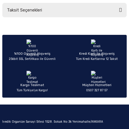
Taksit Seçenekleri
Yorum Yaz
Ürün hakkında henüz soru sorulmamış.
Soru Sor
%100 Güvenli Alışveriş
Kredi Kartı ile Alışveriş
256bit SSL Sertifikası ile Güvenli
Tüm Kredi Kartlarına 12 Taksit
Kargo Teslimat
Müşteri Hizmetleri
Tüm Türkiye’ye Kargo!
0507 327 87 57
İvedik Organize Sanayi Sitesi 1528. Sokak No:36 Yenimahalle/ANKARA