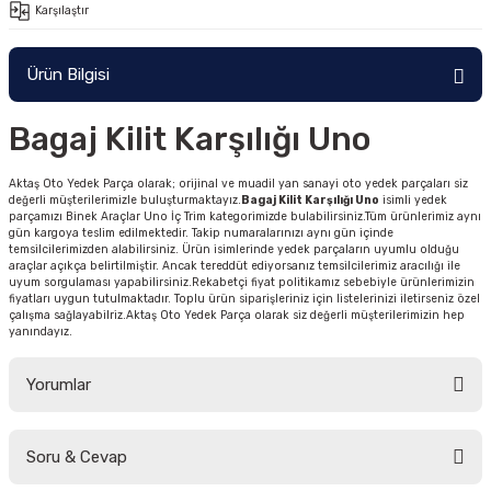
Karşılaştır
Ürün Bilgisi
Bagaj Kilit Karşılığı Uno
Aktaş Oto Yedek Parça olarak; orijinal ve muadil yan sanayi oto yedek parçaları siz
değerli müşterilerimizle buluşturmaktayız.
Bagaj Kilit Karşılığı Uno
isimli yedek
parçamızı Binek Araçlar Uno İç Trim kategorimizde bulabilirsiniz.Tüm ürünlerimiz aynı
gün kargoya teslim edilmektedir. Takip numaralarınızı aynı gün içinde
temsilcilerimizden alabilirsiniz. Ürün isimlerinde yedek parçaların uyumlu olduğu
araçlar açıkça belirtilmiştir. Ancak tereddüt ediyorsanız temsilcilerimiz aracılığı ile
uyum sorgulaması yapabilirsiniz.Rekabetçi fiyat politikamız sebebiyle ürünlerimizin
fiyatları uygun tutulmaktadır. Toplu ürün siparişleriniz için listelerinizi iletirseniz özel
çalışma sağlayabilriz.Aktaş Oto Yedek Parça olarak siz değerli müşterilerimizin hep
yanındayız.
Yorumlar
Soru & Cevap
Bu ürüne ilk yorumu siz yapın!