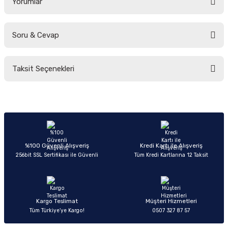
Yorumlar
Soru & Cevap
Bu ürüne ilk yorumu siz yapın!
Taksit Seçenekleri
Yorum Yaz
Ürün hakkında henüz soru sorulmamış.
Soru Sor
%100 Güvenli Alışveriş
Kredi Kartı ile Alışveriş
256bit SSL Sertifikası ile Güvenli
Tüm Kredi Kartlarına 12 Taksit
Kargo Teslimat
Müşteri Hizmetleri
Tüm Türkiye’ye Kargo!
0507 327 87 57