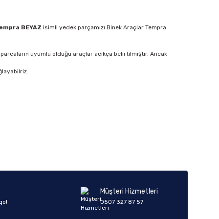
Tempra BEYAZ
isimli yedek parçamızı Binek Araçlar Tempra
parçaların uyumlu olduğu araçlar açıkça belirtilmiştir. Ancak
layabilriz.
Müşteri Hizmetleri
go!
0507 327 87 57