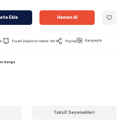
ete Ekle
Hemen Al
Karşılaştır
er
Fiyatı Düşünce Haber Ver
Paylaş
ün kargo
Taksit Seçenekleri