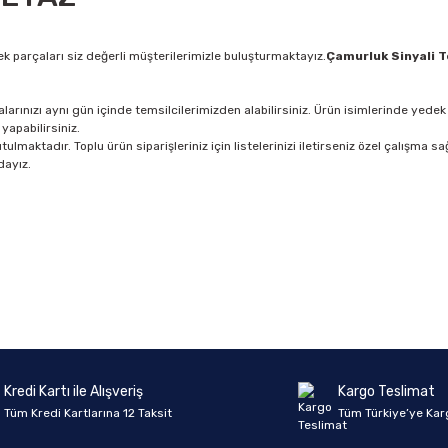
k parçaları siz değerli müşterilerimizle buluşturmaktayız.
Çamurluk Sinyali 
rınızı aynı gün içinde temsilcilerimizden alabilirsiniz. Ürün isimlerinde yedek 
yapabilirsiniz.
lmaktadır. Toplu ürün siparişleriniz için listelerinizi iletirseniz özel çalışma sağ
dayız.
Ürün hakkında henüz soru sorulmamış.
Bu ürüne ilk yorumu siz yapın!
Yorum Yaz
Soru Sor
Kredi Kartı ile Alışveriş
Kargo Teslimat
Tüm Kredi Kartlarına 12 Taksit
Tüm Türkiye’ye Kar