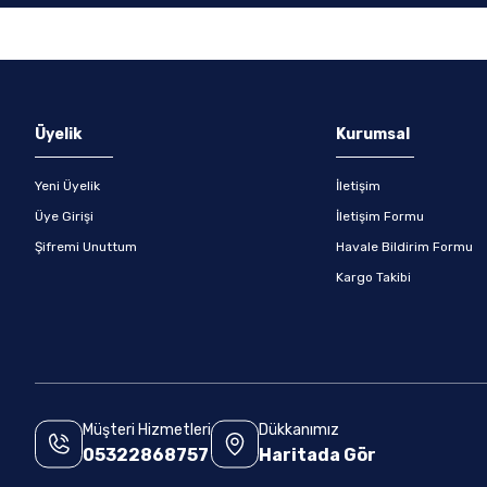
Üyelik
Kurumsal
Yeni Üyelik
İletişim
Üye Girişi
İletişim Formu
Şifremi Unuttum
Havale Bildirim Formu
Kargo Takibi
Müşteri Hizmetleri
Dükkanımız
05322868757
Haritada Gör