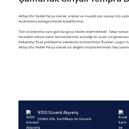
Aktaş Oto Yedek Parça olarak; orijinal ve muadil yan sanayi oto yede
Aydınlatma kategorimizde bulabilirsiniz.
Tüm ürünlerimiz aynı gün kargoya teslim edilmektedir. Takip numarala
tereddüt ediyorsanız temsilcilerimiz aracılığı ile uyum sorgulaması 
Rekabetçi fiyat politikamız sebebiyle ürünlerimizin fiyatları uygun tutu
Aktaş Oto Yedek Parça olarak siz değerli müşterilerimizin hep yanın
%100 Güvenli Alışveriş
256bit SSL Sertifikası ile Güvenli