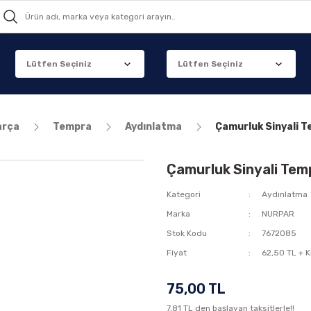
arça
Tempra
Aydınlatma
Çamurluk Sinyali 
Çamurluk Sinyali Te
Kategori
Aydınlatma
Marka
NURPAR
Stok Kodu
7672085
Fiyat
62,50 TL + 
75,00 TL
7,81 TL den başlayan taksitlerle!!