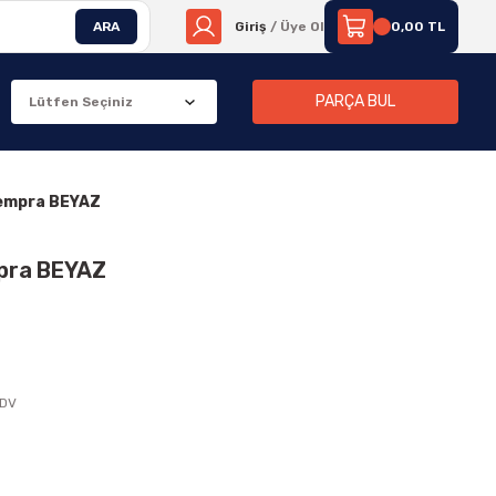
ARA
Giriş
/ Üye Ol
0,00 TL
PARÇA BUL
Tempra BEYAZ
mpra BEYAZ
KDV