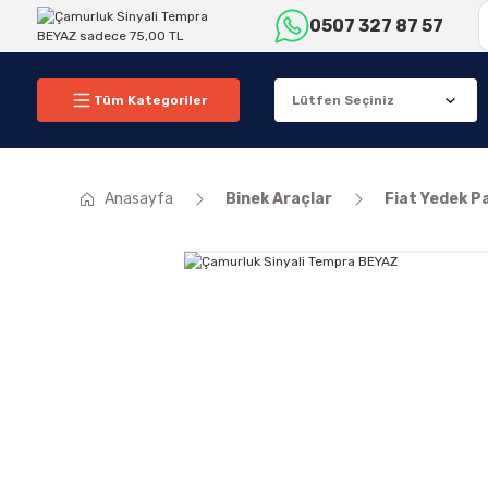
0507 327 87 57
Tüm Kategoriler
Anasayfa
Binek Araçlar
Fiat Yedek P