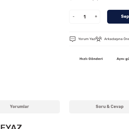
-
+
Sep
Yorum Yaz
Arkadaşına Ön
Hızlı Gönderi
Aynı g
Yorumlar
Soru & Cevap
BEYAZ