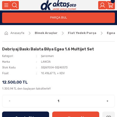
Geri Dön
Geri Dön
PARÇA BUL
ar
ar
Anasayfa
Binek Araçlar
Fiat Yedek Parça
Egea
ça
rça
Debriyaj Baskı Balata Bilya Egea 1.6 Multijet Set
Kategori
Şanzıman
Marka
LANCİA
Stok Kodu
55267004-55240573
Fiyat
10.416,67 TL + KDV
12.500,00 TL
1.300,94 TL den başlayan taksitlerle!!
-
+