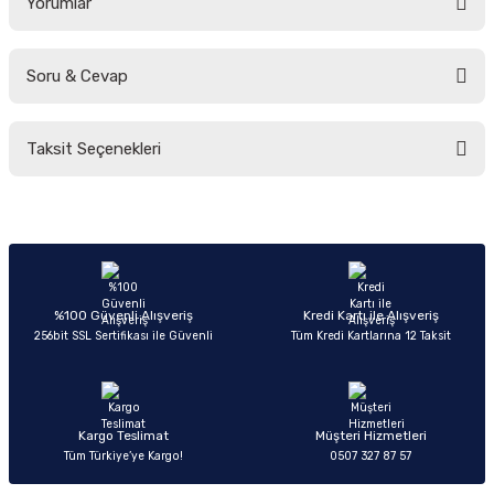
Yorumlar
Soru & Cevap
Bu ürüne ilk yorumu siz yapın!
Taksit Seçenekleri
Yorum Yaz
Ürün hakkında henüz soru sorulmamış.
Soru Sor
%100 Güvenli Alışveriş
Kredi Kartı ile Alışveriş
256bit SSL Sertifikası ile Güvenli
Tüm Kredi Kartlarına 12 Taksit
Kargo Teslimat
Müşteri Hizmetleri
Tüm Türkiye’ye Kargo!
0507 327 87 57