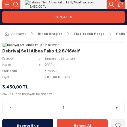
Geri Dön
Geri Dön
PARÇA BUL
ar
ar
Anasayfa
Binek Araçlar
Fiat Yedek Parça
Palio
ça
rça
Debriyaj Seti Albea Palıo 1.2 8/16Valf
Kategori
Şanzıman
,
Şanzıman
Marka
OPAR
Stok Kodu
71752222
Fiyat
2.875,00 TL + KDV
3.450,00 TL
359,06 TL den başlayan taksitlerle!!
-
+
Sepete Ekle
Hemen Al