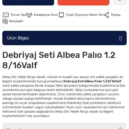
Yorum Yaz
Arkadaşına Öner
Fiyatı Düşünce Haber Ver
Paylaş
Karşılaştır
Ürün Bilgisi
Debriyaj Seti Albea Palıo 1.2
8/16Valf
Aktaş Oto Yedek Parça olarak; orijinal ve muadil yan sanayi oto yedek parçaları siz
değerli müşterilerimizle buluşturmaktayız.
Debriyaj Seti Albea Palıo 1.2 8/16Valf
isimli yedek parçamızı Binek Araçlar Palio Şanzıman kategorimizde bulabilirsiniz.Tüm
ürünlerimiz aynı gün kargoya teslim edilmektedir. Takip numaralarınızı aynı gün
içinde temsilcilerimizden alabilirsiniz. Ürün isimlerinde yedek parçaların uyumlu
olduğu araçlar açıkça belirtilmiştir. Ancak tereddüt ediyorsanız temsilcilerimiz
aracılığı ile uyum sorgulaması yapabilirsiniz.Rekabetçi fiyat politikamız sebebiyle
ürünlerimizin fiyatları uygun tutulmaktadır. Toplu ürün siparişleriniz için listelerinizi
iletirseniz özel çalışma sağlayabilriz.Aktaş Oto Yedek Parça olarak siz değerli
müşterilerimizin hep yanındayız.