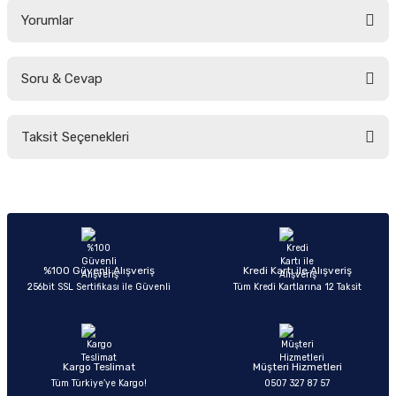
Yorumlar
Soru & Cevap
Bu ürüne ilk yorumu siz yapın!
Taksit Seçenekleri
Yorum Yaz
Ürün hakkında henüz soru sorulmamış.
Soru Sor
%100 Güvenli Alışveriş
Kredi Kartı ile Alışveriş
256bit SSL Sertifikası ile Güvenli
Tüm Kredi Kartlarına 12 Taksit
Kargo Teslimat
Müşteri Hizmetleri
Tüm Türkiye’ye Kargo!
0507 327 87 57