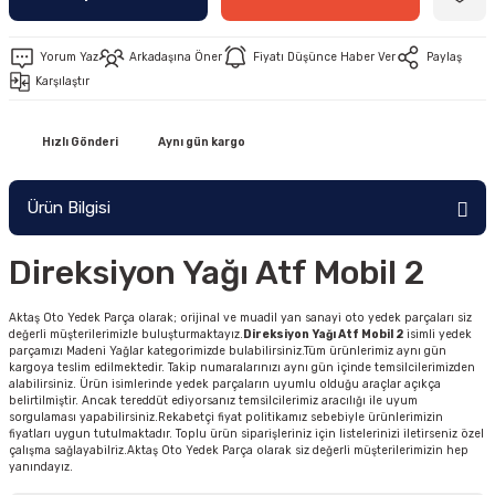
Yorum Yaz
Arkadaşına Öner
Fiyatı Düşünce Haber Ver
Paylaş
Karşılaştır
Hızlı Gönderi
Aynı gün kargo
Ürün Bilgisi
Direksiyon Yağı Atf Mobil 2
Aktaş Oto Yedek Parça olarak; orijinal ve muadil yan sanayi oto yedek parçaları siz
değerli müşterilerimizle buluşturmaktayız.
Direksiyon Yağı Atf Mobil 2
isimli yedek
parçamızı Madeni Yağlar kategorimizde bulabilirsiniz.Tüm ürünlerimiz aynı gün
kargoya teslim edilmektedir. Takip numaralarınızı aynı gün içinde temsilcilerimizden
alabilirsiniz. Ürün isimlerinde yedek parçaların uyumlu olduğu araçlar açıkça
belirtilmiştir. Ancak tereddüt ediyorsanız temsilcilerimiz aracılığı ile uyum
sorgulaması yapabilirsiniz.Rekabetçi fiyat politikamız sebebiyle ürünlerimizin
fiyatları uygun tutulmaktadır. Toplu ürün siparişleriniz için listelerinizi iletirseniz özel
çalışma sağlayabilriz.Aktaş Oto Yedek Parça olarak siz değerli müşterilerimizin hep
yanındayız.