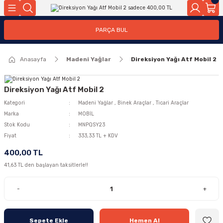
Geri Dön
Geri Dön
PARÇA BUL
ar
ar
Anasayfa
Madeni Yağlar
Direksiyon Yağı Atf Mobil 2
ça
rça
Direksiyon Yağı Atf Mobil 2
Kategori
Madeni Yağlar
,
Binek Araçlar
,
Ticari Araçlar
Marka
MOBİL
Stok Kodu
MNPQSY23
Fiyat
333,33 TL + KDV
400,00 TL
41,63 TL den başlayan taksitlerle!!
-
+
Sepete Ekle
Hemen Al