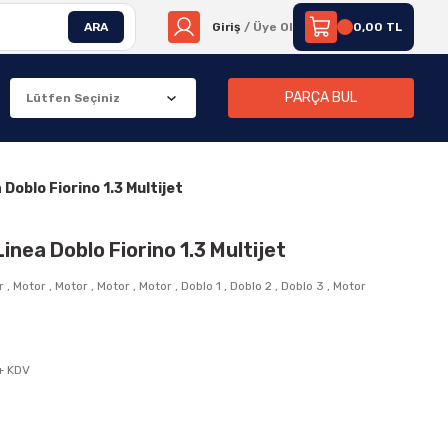
ARA
Giriş
/ Üye Ol
0,00 TL
PARÇA BUL
 Doblo Fiorino 1.3 Multijet
Linea Doblo Fiorino 1.3 Multijet
r
,
Motor
,
Motor
,
Motor
,
Motor
,
Doblo 1
,
Doblo 2
,
Doblo 3
,
Motor
 + KDV