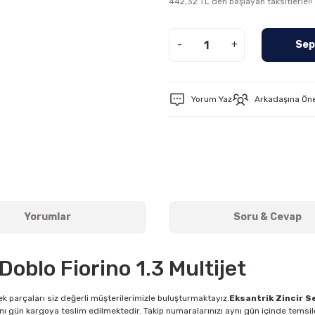
442,32 TL den başlayan taksitlerle!!
-
+
Sep
Yorum Yaz
Arkadaşına Ön
Yorumlar
Soru & Cevap
Doblo Fiorino 1.3 Multijet
k parçaları siz değerli müşterilerimizle buluşturmaktayız.
Eksantrik Zincir Se
nı gün kargoya teslim edilmektedir. Takip numaralarınızı aynı gün içinde temsilc