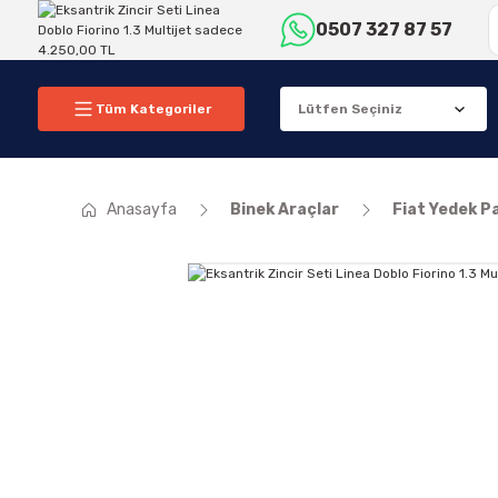
0507 327 87 57
Tüm Kategoriler
Anasayfa
Binek Araçlar
Fiat Yedek P