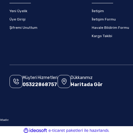
Yeni Üyelik
İletişim
Üye Girişi
İletişim Formu
Şifremi Unuttum
Havale Bildirim Formu
Kargo Takibi
Müşteri Hizmetleri
Dükkanımız
05322868757
Haritada Gör
.
ktadır.
ile
ideasoft
e-