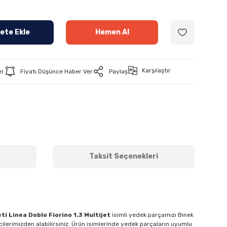
ete Ekle
Hemen Al
Karşılaştır
er
Fiyatı Düşünce Haber Ver
Paylaş
Taksit Seçenekleri
ti Linea Doblo Fiorino 1.3 Multijet
isimli yedek parçamızı Binek
ilerimizden alabilirsiniz. Ürün isimlerinde yedek parçaların uyumlu