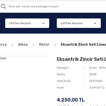
arça
Albea
Motor
Eksantrik Zincir Seti Linea
Eksantrik Zincir Seti 
Kategori
Motor
,
Moto
Marka
OPAR
Stok Kodu
55177460
Fiyat
3.541,67 TL
4.250,00 TL