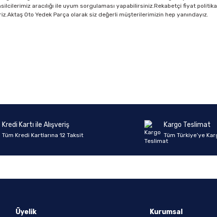
ilcilerimiz aracılığı ile uyum sorgulaması yapabilirsiniz.Rekabetçi fiyat politik
bilriz.Aktaş Oto Yedek Parça olarak siz değerli müşterilerimizin hep yanındayız.
Ürün hakkında henüz soru sorulmamış.
Bu ürüne ilk yorumu siz yapın!
Yorum Yaz
Soru Sor
Kredi Kartı ile Alışveriş
Kargo Teslimat
Tüm Kredi Kartlarına 12 Taksit
Tüm Türkiye’ye Kar
Üyelik
Kurumsal