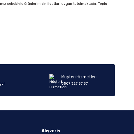
amız sebebiyle ürünlerimizin fiyatları uygun tutulmaktadır. Toplu
Müşteri Hizmetleri
go!
0507 327 87 57
Alışveriş