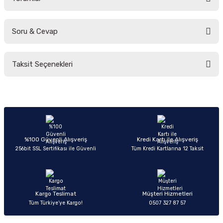
Soru & Cevap
Bu ürüne ilk yorumu siz yapın!
Taksit Seçenekleri
Yorum Yaz
Ürün hakkında henüz soru sorulmamış.
Soru Sor
%100 Güvenli Alışveriş
Kredi Kartı ile Alışveriş
256bit SSL Sertifikası ile Güvenli
Tüm Kredi Kartlarına 12 Taksit
Kargo Teslimat
Müşteri Hizmetleri
Tüm Türkiye’ye Kargo!
0507 327 87 57