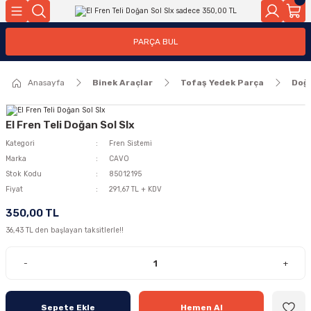
Geri Dön
Geri Dön
PARÇA BUL
ar
ar
Anasayfa
Binek Araçlar
Tofaş Yedek Parça
Doğ
ça
rça
El Fren Teli Doğan Sol Slx
Kategori
Fren Sistemi
Marka
CAVO
Stok Kodu
85012195
Fiyat
291,67 TL + KDV
350,00 TL
36,43 TL den başlayan taksitlerle!!
-
+
Sepete Ekle
Hemen Al