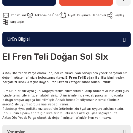
Yorum Yaz
Arkadaşına Öner
Fiyatı Düşünce Haber Ver
Paylaş
Karşılaştır
Ürün Bilgisi
El Fren Teli Doğan Sol Slx
Aktaş Oto Yedek Parça olarak; orijinal ve muadil yan sanayi oto yedek parçaları siz
değerli müşterilerimizle buluşturmaktayız.
El Fren Teli Doğan Sol Slx
isimli yedek
parçamızı Binek Araçlar Doğan Fren Sistemi kategorimizde bulabilirsiniz.
Tüm ürünlerimiz aynı gün kargoya teslim edilmektedir. Takip numaralarınızı aynı gün
içinde temsilcilerimizden alabilirsiniz. Ürün isimlerinde yedek parçaların uyumlu
olduğu araçlar açıkça belirtilmiştir. Ancak tereddüt ediyorsanız temsilcilerimiz
aracılığı ile uyum sorgulaması yapabilirsiniz.
Rekabetçi fiyat politikamız sebebiyle ürünlerimizin fiyatları uygun tutulmaktadır.
Toplu ürün siparişleriniz için listelerinizi iletirseniz özel çalışma sağlayabilriz.
Aktaş Oto Yedek Parça olarak siz değerli müşterilerimizin hep yanındayız.
Yorumlar