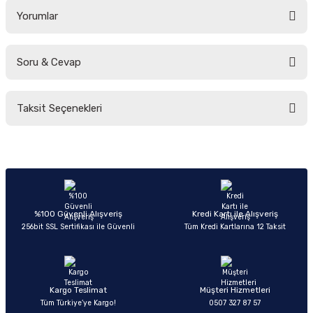
Yorumlar
Soru & Cevap
Bu ürüne ilk yorumu siz yapın!
Taksit Seçenekleri
Yorum Yaz
Ürün hakkında henüz soru sorulmamış.
Soru Sor
%100 Güvenli Alışveriş
Kredi Kartı ile Alışveriş
256bit SSL Sertifikası ile Güvenli
Tüm Kredi Kartlarına 12 Taksit
Kargo Teslimat
Müşteri Hizmetleri
Tüm Türkiye’ye Kargo!
0507 327 87 57