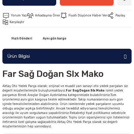
Yorum Yaz
Arkadaşına Öner
Fiyatı Düşünce Haber Ver
Paylaş
Karşılaştır
Hızlı Gönderi
Aynı gün kargo
Ürün Bilgisi
Far Sağ Doğan Slx Mako
Aktaş Oto Yedek Parça olarak; orijinal ve muadil yan sanayi oto yedek parçaları siz
değerli müşterilerimizle buluşturmaktayız.
Far Sağ Doğan Slx Mako
isimli yedek
parçamızı Binek Araçlar Doğan Aydınlatma kategorimizde bulabilirsiniz.Tüm
ürünlerimiz aynı gün kargoya teslim edilmektedir. Takip numaralarınızı aynı gün
içinde temsilcilerimizden alabilirsiniz. Ürün isimlerinde yedek parçaların uyumlu
olduğu araçlar açıkça belirtilmiştir. Ancak tereddüt ediyorsanız temsilcilerimiz
aracılığı ile uyum sorgulaması yapabilirsiniz.Rekabetçi fiyat politikamız sebebiyle
ürünlerimizin fiyatları uygun tutulmaktadır. Toplu ürün siparişleriniz için listelerinizi
iletirseniz özel çalışma sağlayabilriz.Aktaş Oto Yedek Parça olarak siz değerli
müşterilerimizin hep yanındayız.