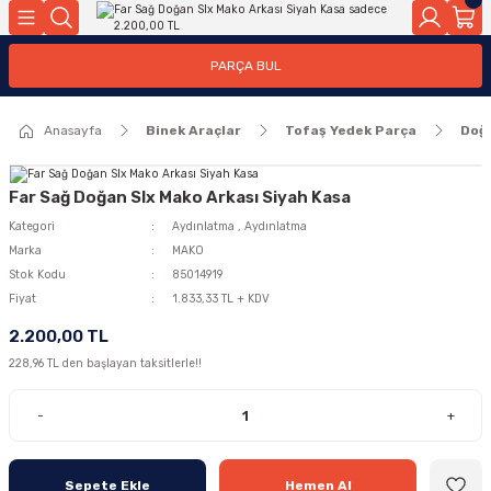
Geri Dön
Geri Dön
PARÇA BUL
ar
ar
Anasayfa
Binek Araçlar
Tofaş Yedek Parça
Doğ
ça
rça
Far Sağ Doğan Slx Mako Arkası Siyah Kasa
Kategori
Aydınlatma
,
Aydınlatma
Marka
MAKO
Stok Kodu
85014919
Fiyat
1.833,33 TL + KDV
2.200,00 TL
228,96 TL den başlayan taksitlerle!!
-
+
Sepete Ekle
Hemen Al