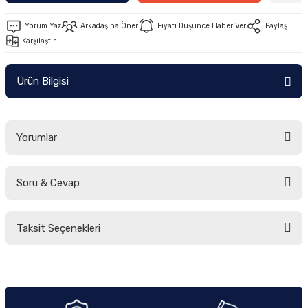
Yorum Yaz
Arkadaşına Öner
Fiyatı Düşünce Haber Ver
Paylaş
Karşılaştır
Ürün Bilgisi
Yorumlar
Soru & Cevap
Bu ürüne ilk yorumu siz yapın!
Taksit Seçenekleri
Yorum Yaz
Ürün hakkında henüz soru sorulmamış.
Soru Sor