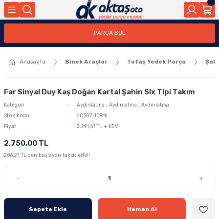
Geri Dön
Geri Dön
PARÇA BUL
ar
ar
Anasayfa
Binek Araçlar
Tofaş Yedek Parça
Şah
ça
rça
Far Sinyal Duy Kaş Doğan Kartal Şahin Slx Tipi Takım
Kategori
Aydınlatma
,
Aydınlatma
,
Aydınlatma
Stok Kodu
4C3BZHC9ML
Fiyat
2.291,67 TL + KDV
2.750,00 TL
286,21 TL den başlayan taksitlerle!!
-
+
Sepete Ekle
Hemen Al