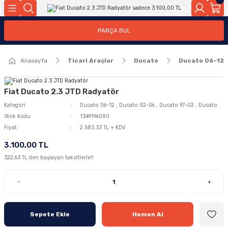
Geri Dön
Geri Dön
PARÇA BUL
ar
ar
Anasayfa
Ticari Araçlar
Ducato
Ducato 06-12
ça
rça
Fiat Ducato 2.3 JTD Radyatör
Kategori
Ducato 06-12
,
Ducato 02-06
,
Ducato 97-02
,
Ducato
Stok Kodu
1349196080
Fiyat
2.583,33 TL + KDV
3.100,00 TL
322,63 TL den başlayan taksitlerle!!
-
+
Sepete Ekle
Hemen Al