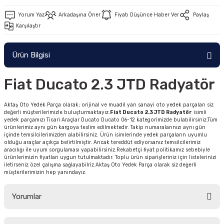
Yorum Yaz
Arkadaşına Öner
Fiyatı Düşünce Haber Ver
Paylaş
Karşılaştır
Ürün Bilgisi
Fiat Ducato 2.3 JTD Radyatör
Aktaş Oto Yedek Parça olarak; orijinal ve muadil yan sanayi oto yedek parçaları siz
değerli müşterilerimizle buluşturmaktayız.
Fiat Ducato 2.3 JTD Radyatör
isimli
yedek parçamızı Ticari Araçlar Ducato Ducato 06-12 kategorimizde bulabilirsiniz.Tüm
ürünlerimiz aynı gün kargoya teslim edilmektedir. Takip numaralarınızı aynı gün
içinde temsilcilerimizden alabilirsiniz. Ürün isimlerinde yedek parçaların uyumlu
olduğu araçlar açıkça belirtilmiştir. Ancak tereddüt ediyorsanız temsilcilerimiz
aracılığı ile uyum sorgulaması yapabilirsiniz.Rekabetçi fiyat politikamız sebebiyle
ürünlerimizin fiyatları uygun tutulmaktadır. Toplu ürün siparişleriniz için listelerinizi
iletirseniz özel çalışma sağlayabilriz.Aktaş Oto Yedek Parça olarak siz değerli
müşterilerimizin hep yanındayız.
Yorumlar