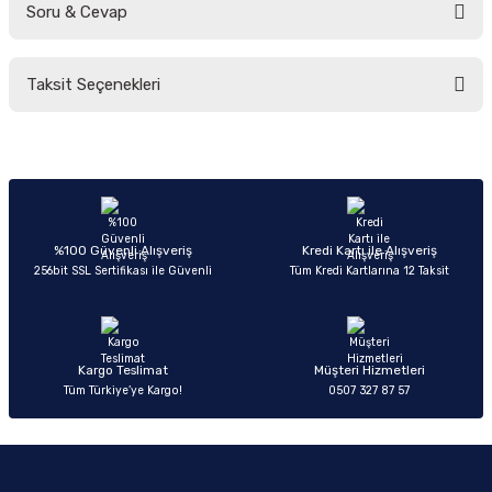
Soru & Cevap
Bu ürüne ilk yorumu siz yapın!
Taksit Seçenekleri
Yorum Yaz
Ürün hakkında henüz soru sorulmamış.
Soru Sor
%100 Güvenli Alışveriş
Kredi Kartı ile Alışveriş
256bit SSL Sertifikası ile Güvenli
Tüm Kredi Kartlarına 12 Taksit
Kargo Teslimat
Müşteri Hizmetleri
Tüm Türkiye’ye Kargo!
0507 327 87 57