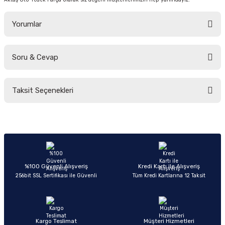
Yorumlar
Soru & Cevap
Bu ürüne ilk yorumu siz yapın!
Taksit Seçenekleri
Yorum Yaz
Ürün hakkında henüz soru sorulmamış.
Soru Sor
%100 Güvenli Alışveriş
Kredi Kartı ile Alışveriş
256bit SSL Sertifikası ile Güvenli
Tüm Kredi Kartlarına 12 Taksit
Kargo Teslimat
Müşteri Hizmetleri