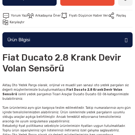
Yorum Yaz
Arkadaşına Öner
Fiyatı Düşünce Haber Ver
Paylaş
Karşılaştır
Ürün Bilgisi
Fiat Ducato 2.8 Krank Devir
Volan Sensörü
Aktaş Oto Yedek Parça olarak; orijinal ve muadil yan sanayi oto yedek parçaları siz
değerli müşterilerimizle buluşturmaktayız.
Fiat Ducato 2.8 Krank Devir Volan
Sensörü
isimli yedek parçamızı Ticari Araçlar Ducato Ducato 02-06 kategorimizde
bulabilirsiniz.
Tüm ürünlerimiz aynı gün kargoya teslim edilmektedir. Takip numaralarınızı aynı gün
içinde temsilcilerimizden alabilirsiniz. Ürün isimlerinde yedek parçaların uyumlu
olduğu araçlar açıkça belirtilmiştir. Ancak tereddüt ediyorsanız temsilcilerimiz
aracılığı ile uyum sorgulaması yapabilirsiniz.
Rekabetçi fiyat politikamız sebebiyle ürünlerimizin fiyatları uygun tutulmaktadır.
Toplu ürün siparişleriniz için listelerinizi iletirseniz özel çalışma sağlayabilriz.
Aktaş Oto Yedek Parça olarak siz değerli müşterilerimizin hep yanındayız.