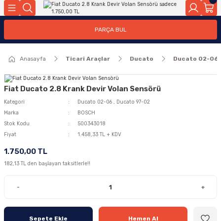
Geri Dön
Geri Dön
PARÇA BUL
ar
ar
Anasayfa
Ticari Araçlar
Ducato
Ducato 02-06
ça
rça
Fiat Ducato 2.8 Krank Devir Volan Sensörü
Kategori
Ducato 02-06
,
Ducato 97-02
Marka
BOSCH
Stok Kodu
500343018
Fiyat
1.458,33 TL + KDV
1.750,00 TL
182,13 TL den başlayan taksitlerle!!
-
+
Sepete Ekle
Hemen Al