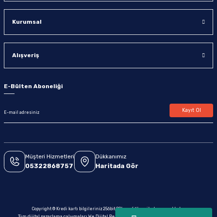
Kurumsal
Alışveriş
E-Bülten Aboneliği
Kayıt Ol
Müşteri Hizmetleri
Dükkanımız
05322868757
Haritada Gör
Copyright © Kredi kartı bilgileriniz 256bit SSL sertifikası ile korunmaktadır.
Tüm dijital pazarlama çalışmaları We Dijital Reklam & Yazılım tarafından yapılmaktadır.