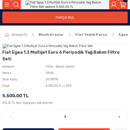
Geri Dön
Geri Dön
PARÇA BUL
ar
ar
Anasayfa
Binek Araçlar
Fiat Yedek Parça
Egea
ça
rça
Fiat Egea 1.3 Multijet Euro 6 Periyodik Yağ Bakım Filtre
Seti
Kategori
Filtre
,
Bakım Setleri
Marka
OPAR
Stok Kodu
55179778
Fiyat
4.583,33 TL + KDV
5.500,00 TL
572,41 TL den başlayan taksitlerle!!
-
+