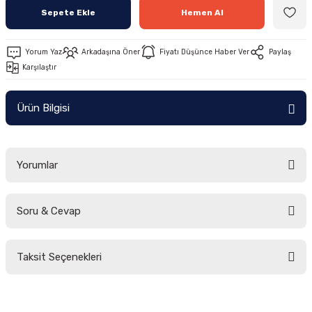
Sepete Ekle
Hemen Al
Yorum Yaz
Arkadaşına Öner
Fiyatı Düşünce Haber Ver
Paylaş
Karşılaştır
Ürün Bilgisi
Yorumlar
Soru & Cevap
Bu ürüne ilk yorumu siz yapın!
Taksit Seçenekleri
Yorum Yaz
Ürün hakkında henüz soru sorulmamış.
Soru Sor