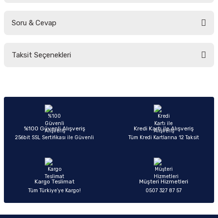
Soru & Cevap
Bu ürüne ilk yorumu siz yapın!
Taksit Seçenekleri
Yorum Yaz
Ürün hakkında henüz soru sorulmamış.
Soru Sor
%100 Güvenli Alışveriş
Kredi Kartı ile Alışveriş
256bit SSL Sertifikası ile Güvenli
Tüm Kredi Kartlarına 12 Taksit
Kargo Teslimat
Müşteri Hizmetleri
Tüm Türkiye’ye Kargo!
0507 327 87 57