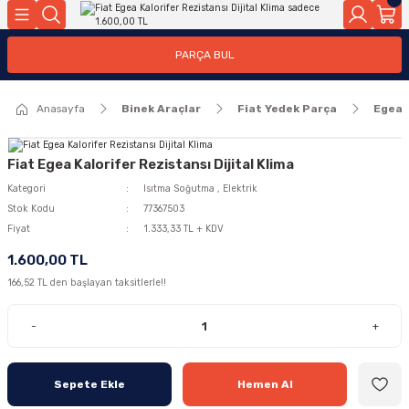
Geri Dön
Geri Dön
PARÇA BUL
ar
ar
Anasayfa
Binek Araçlar
Fiat Yedek Parça
Egea
ça
rça
Fiat Egea Kalorifer Rezistansı Dijital Klima
Kategori
Isıtma Soğutma
,
Elektrik
Stok Kodu
77367503
Fiyat
1.333,33 TL + KDV
1.600,00 TL
166,52 TL den başlayan taksitlerle!!
-
+
Sepete Ekle
Hemen Al