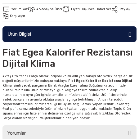
Yorum Yaz
Arkadaşına Öner
Fiyatı Düşünce Haber Ver
Paylaş
Karşılaştır
Ürün Bilgisi
Fiat Egea Kalorifer Rezistansı
Dijital Klima
Aktaş Oto Yedek Parça olarak; orijinal ve muadil yan sanayi oto yedek parçaları siz
değerli müşterilerimizle buluşturmaktayız.
Fiat Egea Kalorifer Rezistansı Dijital
Klima
isimli yedek parçamızı Binek Araçlar Egea Isıtma Soğutma kategorimizde
bulabilirsiniz.Tüm ürünlerimiz aynı gün kargoya teslim edilmektedir. Takip
numaralarınızı aynı gün içinde temsilcilerimizden alabilirsiniz. Ürün isimlerinde
yedek parçaların uyumlu olduğu araçlar açıkça belirtilmiştir. Ancak tereddüt
ediyorsanız temsilcilerimiz aracılığı ile uyum sorgulaması yapabilirsiniz.Rekabetçi
fiyat politikamız sebebiyle ürünlerimizin fiyatları uygun tutulmaktadır. Toplu ürün
siparişleriniz için listelerinizi iletirseniz özel çalışma sağlayabilriz.Aktaş Oto Yedek
Parça olarak siz değerli müşterilerimizin hep yanındayız.
Yorumlar