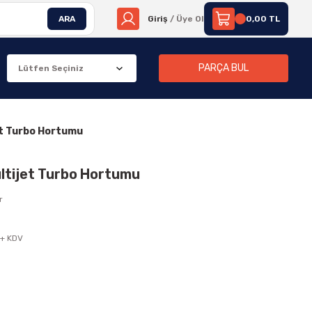
ARA
Giriş
/ Üye Ol
0,00 TL
PARÇA BUL
jet Turbo Hortumu
Multijet Turbo Hortumu
r
 + KDV