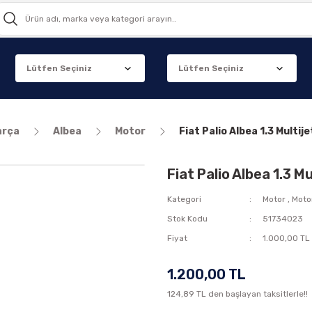
arça
Albea
Motor
Fiat Palio Albea 1.3 Multi
Fiat Palio Albea 1.3 
Kategori
Motor
,
Moto
Stok Kodu
51734023
Fiyat
1.000,00 TL
1.200,00 TL
124,89 TL den başlayan taksitlerle!!