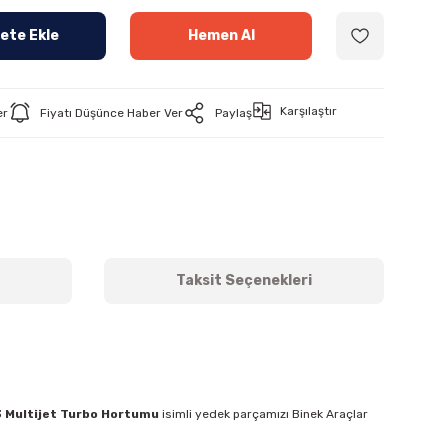
ete Ekle
Hemen Al
Karşılaştır
er
Fiyatı Düşünce Haber Ver
Paylaş
Taksit Seçenekleri
.3 Multijet Turbo Hortumu
isimli yedek parçamızı Binek Araçlar