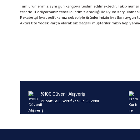
Tüm ürünlerimiz aynı gün kargoya teslim edilmektedir. Takip numarala
tereddüt ediyorsanız temsilcilerimiz aracılığı ile uyum sorgulaması 
Rekabetçi fiyat politikamız sebebiyle ürünlerimizin fiyatları uygun tutu
Aktaş Oto Yedek Parça olarak siz değerli müşterilerimizin hep yanın
%100 Güvenli Alışveriş
256bit SSL Sertifikası ile Güvenli