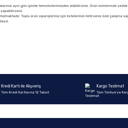
rınızı aynı gün içinde temsilcilerimizden alabilirsiniz. Ürün isimlerinde yedek 
yapabilirsiniz.
lmaktadır. Toplu ürün siparişleriniz için listelerinizi iletirseniz özel çalışma sağ
dayız.
Ürün hakkında henüz soru sorulmamış.
Bu ürüne ilk yorumu siz yapın!
Yorum Yaz
Soru Sor
Kredi Kartı ile Alışveriş
Kargo Teslimat
Tüm Kredi Kartlarına 12 Taksit
Tüm Türkiye’ye Kar