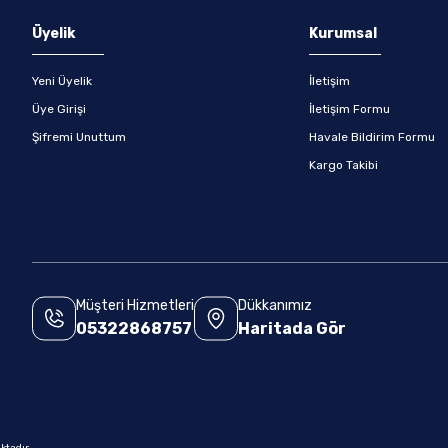
Üyelik
Kurumsal
Yeni Üyelik
İletişim
Üye Girişi
İletişim Formu
Şifremi Unuttum
Havale Bildirim Formu
Kargo Takibi
Müşteri Hizmetleri
Dükkanımız
05322868757
Haritada Gör
.