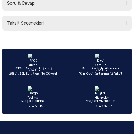
Soru & Cevap
Bu ürüne ilk yorumu siz yapın!
Taksit Seçenekleri
Yorum Yaz
Ürün hakkında henüz soru sorulmamış.
Soru Sor
%100 Güvenli Alışveriş
Kredi Kartı ile Alışveriş
256bit SSL Sertifikası ile Güvenli
Tüm Kredi Kartlarına 12 Taksit
Kargo Teslimat
Müşteri Hizmetleri
Tüm Türkiye’ye Kargo!
0507 327 87 57