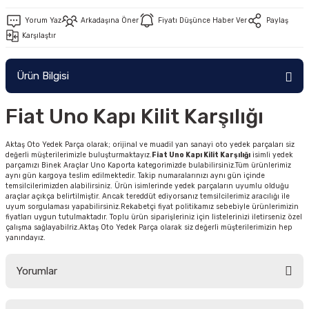
Yorum Yaz
Arkadaşına Öner
Fiyatı Düşünce Haber Ver
Paylaş
Karşılaştır
Ürün Bilgisi
Fiat Uno Kapı Kilit Karşılığı
Aktaş Oto Yedek Parça olarak; orijinal ve muadil yan sanayi oto yedek parçaları siz
değerli müşterilerimizle buluşturmaktayız.
Fiat Uno Kapı Kilit Karşılığı
isimli yedek
parçamızı Binek Araçlar Uno Kaporta kategorimizde bulabilirsiniz.Tüm ürünlerimiz
aynı gün kargoya teslim edilmektedir. Takip numaralarınızı aynı gün içinde
temsilcilerimizden alabilirsiniz. Ürün isimlerinde yedek parçaların uyumlu olduğu
araçlar açıkça belirtilmiştir. Ancak tereddüt ediyorsanız temsilcilerimiz aracılığı ile
uyum sorgulaması yapabilirsiniz.Rekabetçi fiyat politikamız sebebiyle ürünlerimizin
fiyatları uygun tutulmaktadır. Toplu ürün siparişleriniz için listelerinizi iletirseniz özel
çalışma sağlayabilriz.Aktaş Oto Yedek Parça olarak siz değerli müşterilerimizin hep
yanındayız.
Yorumlar