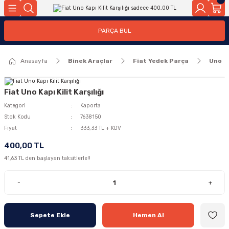
Geri Dön
Geri Dön
PARÇA BUL
ar
ar
Anasayfa
Binek Araçlar
Fiat Yedek Parça
Uno
ça
rça
Fiat Uno Kapı Kilit Karşılığı
Kategori
Kaporta
Stok Kodu
7638150
Fiyat
333,33 TL + KDV
400,00 TL
41,63 TL den başlayan taksitlerle!!
-
+
Sepete Ekle
Hemen Al