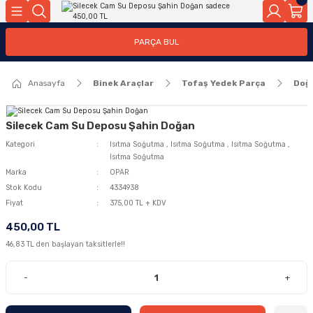
Geri Dön
Geri Dön
PARÇA BUL
ar
ar
Anasayfa
Binek Araçlar
Tofaş Yedek Parça
Doğ
ça
rça
Silecek Cam Su Deposu Şahin Doğan
Kategori
Isıtma Soğutma
,
Isıtma Soğutma
,
Isıtma Soğutma
,
Isıtma Soğutma
Marka
OPAR
Stok Kodu
4334938
Fiyat
375,00 TL + KDV
450,00 TL
46,83 TL den başlayan taksitlerle!!
-
+