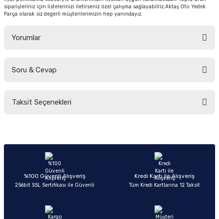
siparişleriniz için listelerinizi iletirseniz özel çalışma sağlayabilriz.Aktaş Oto Yedek
Parça olarak siz değerli müşterilerimizin hep yanındayız.
Yorumlar
Soru & Cevap
Bu ürüne ilk yorumu siz yapın!
Taksit Seçenekleri
Yorum Yaz
Ürün hakkında henüz soru sorulmamış.
Soru Sor
%100 Güvenli Alışveriş
Kredi Kartı ile Alışveriş
256bit SSL Sertifikası ile Güvenli
Tüm Kredi Kartlarına 12 Taksit