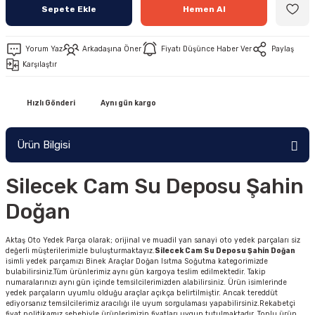
Sepete Ekle
Hemen Al
Yorum Yaz
Arkadaşına Öner
Fiyatı Düşünce Haber Ver
Paylaş
Karşılaştır
Hızlı Gönderi
Aynı gün kargo
Ürün Bilgisi
Silecek Cam Su Deposu Şahin
Doğan
Aktaş Oto Yedek Parça olarak; orijinal ve muadil yan sanayi oto yedek parçaları siz
değerli müşterilerimizle buluşturmaktayız.
Silecek Cam Su Deposu Şahin Doğan
isimli yedek parçamızı Binek Araçlar Doğan Isıtma Soğutma kategorimizde
bulabilirsiniz.Tüm ürünlerimiz aynı gün kargoya teslim edilmektedir. Takip
numaralarınızı aynı gün içinde temsilcilerimizden alabilirsiniz. Ürün isimlerinde
yedek parçaların uyumlu olduğu araçlar açıkça belirtilmiştir. Ancak tereddüt
ediyorsanız temsilcilerimiz aracılığı ile uyum sorgulaması yapabilirsiniz.Rekabetçi
fiyat politikamız sebebiyle ürünlerimizin fiyatları uygun tutulmaktadır. Toplu ürün