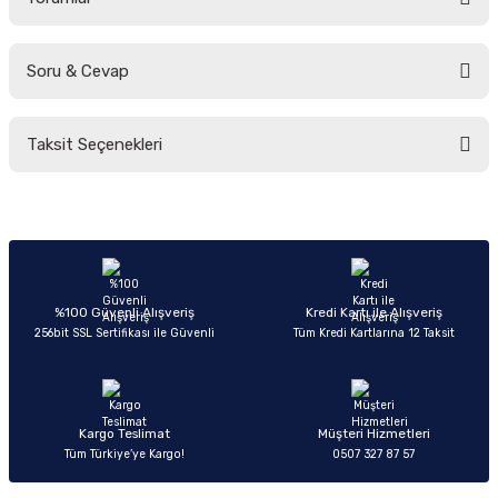
Soru & Cevap
Bu ürüne ilk yorumu siz yapın!
Taksit Seçenekleri
Yorum Yaz
Ürün hakkında henüz soru sorulmamış.
Soru Sor
%100 Güvenli Alışveriş
Kredi Kartı ile Alışveriş
256bit SSL Sertifikası ile Güvenli
Tüm Kredi Kartlarına 12 Taksit
Kargo Teslimat
Müşteri Hizmetleri
Tüm Türkiye’ye Kargo!
0507 327 87 57