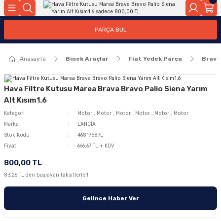
Geri Dön
Geri Dön
PARÇA BUL
ar
ar
Anasayfa
Binek Araçlar
Fiat Yedek Parça
Brava
ça
rça
Hava Filtre Kutusu Marea Brava Bravo Palio Siena Yarım
Alt Kısım1.6
Kategori
Motor
,
Motor
,
Motor
,
Motor
,
Motor
,
Motor
Marka
LANCİA
Stok Kodu
46817587L
Fiyat
666,67 TL + KDV
800,00 TL
83,26 TL den başlayan taksitlerle!!
Gelince Haber Ver