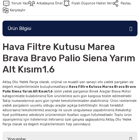
Yorum Yaz
Arkadaşına Öner
Fiyatı Düşünce Haber Ver
Paylaş
Karşılaştır
Ürün Bilgisi
Hava Filtre Kutusu Marea
Brava Bravo Palio Siena Yarım
Alt Kısım1.6
Aktaş Oto Yedek Parça olarak; orijinal ve muadil yan sanayi oto yedek parçaları siz
değerli müşterilerimizle buluşturmaktayız.
Hava Filtre Kutusu Marea Brava Bravo
Palio Siena Yarım Alt Kısım1.6
isimli yedek parçamızı Binek Araçlar Brava Motor
kategorimizde bulabilirsiniz.Tüm ürünlerimiz aynı gün kargoya teslim edilmektedir.
Takip numaralarınızı aynı gün içinde temsilcilerimizden alabilirsiniz. Ürün isimlerinde
yedek parçaların uyumlu olduğu araçlar açıkça belirtilmiştir. Ancak tereddüt
ediyorsanız temsilcilerimiz aracılığı ile uyum sorgulaması yapabilirsiniz.Rekabetçi
fiyat politikamız sebebiyle ürünlerimizin fiyatları uygun tutulmaktadır. Toplu ürün
siparişleriniz için listelerinizi iletirseniz özel çalışma sağlayabilriz.Aktaş Oto Yedek
Parça olarak siz değerli müşterilerimizin hep yanındayız.
Yorumlar