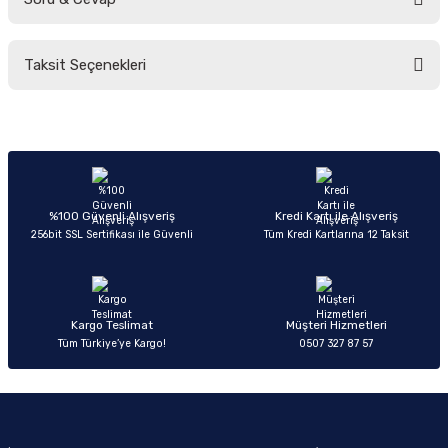
Bu ürüne ilk yorumu siz yapın!
Taksit Seçenekleri
Yorum Yaz
Ürün hakkında henüz soru sorulmamış.
Soru Sor
%100 Güvenli Alışveriş
Kredi Kartı ile Alışveriş
256bit SSL Sertifikası ile Güvenli
Tüm Kredi Kartlarına 12 Taksit
Kargo Teslimat
Müşteri Hizmetleri
Tüm Türkiye’ye Kargo!
0507 327 87 57