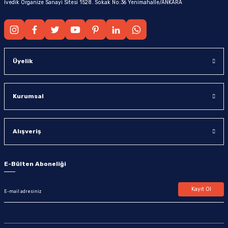
İvedik Organize Sanayi Sitesi 1528. Sokak No:36 Yenimahalle/ANKARA
Üyelik
Kurumsal
Alışveriş
E-Bülten Aboneliği
Kayıt Ol