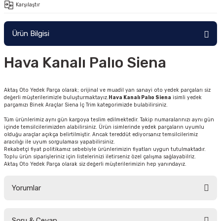
Karşılaştır
Ürün Bilgisi
Hava Kanalı Palıo Siena
Aktaş Oto Yedek Parça olarak; orijinal ve muadil yan sanayi oto yedek parçaları siz
değerli müşterilerimizle buluşturmaktayız.
Hava Kanalı Palıo Siena
isimli yedek
parçamızı Binek Araçlar Siena İç Trim kategorimizde bulabilirsiniz.
Tüm ürünlerimiz aynı gün kargoya teslim edilmektedir. Takip numaralarınızı aynı gün
içinde temsilcilerimizden alabilirsiniz. Ürün isimlerinde yedek parçaların uyumlu
olduğu araçlar açıkça belirtilmiştir. Ancak tereddüt ediyorsanız temsilcilerimiz
aracılığı ile uyum sorgulaması yapabilirsiniz.
Rekabetçi fiyat politikamız sebebiyle ürünlerimizin fiyatları uygun tutulmaktadır.
Toplu ürün siparişleriniz için listelerinizi iletirseniz özel çalışma sağlayabilriz.
Aktaş Oto Yedek Parça olarak siz değerli müşterilerimizin hep yanındayız.
Yorumlar
Soru & Cevap