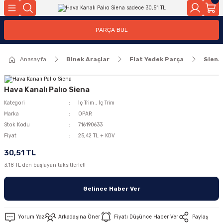
Geri Dön
Geri Dön
PARÇA BUL
ar
ar
Anasayfa
Binek Araçlar
Fiat Yedek Parça
Siena
ça
rça
Hava Kanalı Palıo Siena
Kategori
İç Trim
,
İç Trim
Marka
OPAR
Stok Kodu
716190633
Fiyat
25,42 TL + KDV
30,51 TL
3,18 TL den başlayan taksitlerle!!
Gelince Haber Ver
Yorum Yaz
Arkadaşına Öner
Fiyatı Düşünce Haber Ver
Paylaş