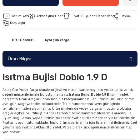
Yorum Yaz
Arkadaşına Öner
Fiyatı Düşünce Haber Ver
Paylaş
Karşılaştır
Hızlı Gönderi
Aynı gün kargo
Ürün Bilgisi
Isıtma Bujisi Doblo 1.9 D
Aktaş Oto Yedek Parça olarak; orijinal ve muadil yan sanayi oto yedek parçaları siz
değerli müşterilerimizle buluşturmaktayız.
Isıtma Bujisi Doblo 1.9 D
isimli yedek
parçamızı Ticari Araçlar Doblo Doblo 1 kategorimizde bulabilirsiniz.Tüm ürünlerimiz
aynı gün kargoya teslim edilmektedir. Takip numaralarınızı aynı gün içinde
temsilcilerimizden alabilirsiniz. Ürün isimlerinde yedek parçaların uyumlu olduğu
araçlar açıkça belirtilmiştir. Ancak tereddüt ediyorsanız temsilcilerimiz aracılığı ile
uyum sorgulaması yapabilirsiniz.Rekabetçi fiyat politikamız sebebiyle ürünlerimizin
fiyatları uygun tutulmaktadır. Toplu ürün siparişleriniz için listelerinizi iletirseniz özel
çalışma sağlayabilriz.Aktaş Oto Yedek Parça olarak siz değerli müşterilerimizin hep
yanındayız.