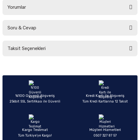
Yorumlar
Soru & Cevap
Bu ürüne ilk yorumu siz yapın!
Taksit Seçenekleri
Yorum Yaz
Ürün hakkında henüz soru sorulmamış.
Soru Sor
%100 Güvenli Alışveriş
Kredi Kartı ile Alışveriş
256bit SSL Sertifikası ile Güvenli
Tüm Kredi Kartlarına 12 Taksit
Kargo Teslimat
Müşteri Hizmetleri
Tüm Türkiye’ye Kargo!
0507 327 87 57