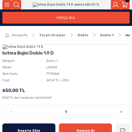
Geri Dön
Geri Dön
PARÇA BUL
ar
ar
Anasayfa
Ticari Araçlar
Doblo
Doblo 1
Isı
ça
rça
Isıtma Bujisi Doblo 1.9 D
Kategori
Doblo 1
Marka
LANCİA
Stok Kodu
71735464
Fiyat
541,67 TL + KDV
650,00 TL
67,65 TL den başlayan taksitlerle!!
-
+
Sepete Ekle
Hemen Al