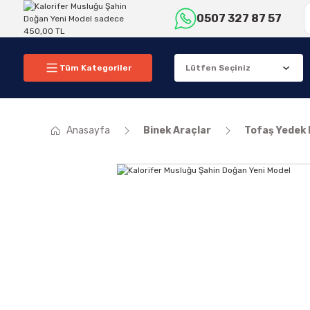
0507 327 87 57
Tüm Kategoriler
Anasayfa
Binek Araçlar
Tofaş Yedek