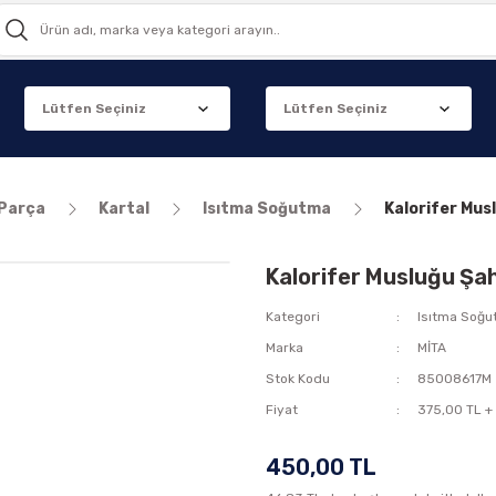
 Parça
Kartal
Isıtma Soğutma
Kalorifer Mus
Kalorifer Musluğu Şa
Kategori
Isıtma Soğ
Marka
MİTA
Stok Kodu
85008617M
Fiyat
375,00 TL +
450,00 TL