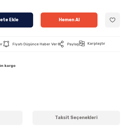
ete Ekle
Hemen Al
Karşılaştır
er
Fiyatı Düşünce Haber Ver
Paylaş
ün kargo
Taksit Seçenekleri