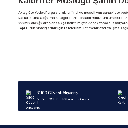
Kalorifer Musluğu Şahin D
Aktaş Oto Yedek Parça olarak; orijinal ve muadil yan sanayi oto yede
Kartal Isıtma Soğutma kategorimizde bulabilirsiniz.Tüm ürünlerimiz 
uyumlu olduğu araçlar açıkça belirtilmiştir. Ancak tereddüt ediyorsan
Toplu ürün siparişleriniz için listelerinizi iletirseniz özel çalışma s
%100 Güvenli Alışveriş
256bit SSL Sertifikası ile Güvenli