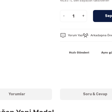
46,83 TL den başlayan taksitlerle!!
-
+
Sep
Yorum Yaz
Arkadaşına Ön
Hızlı Gönderi
Aynı g
Yorumlar
Soru & Cevap