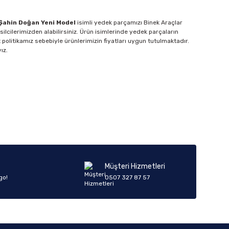
Şahin Doğan Yeni Model
isimli yedek parçamızı Binek Araçlar
lcilerimizden alabilirsiniz. Ürün isimlerinde yedek parçaların
 politikamız sebebiyle ürünlerimizin fiyatları uygun tutulmaktadır.
ız.
Müşteri Hizmetleri
go!
0507 327 87 57