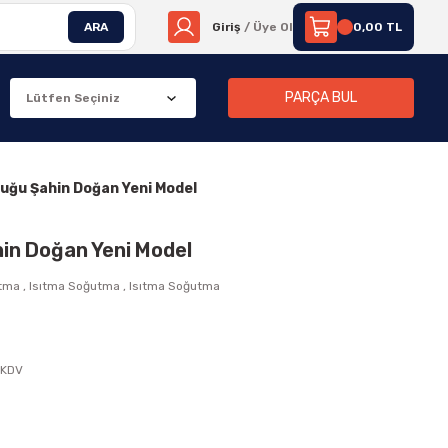
ARA
Giriş
/ Üye Ol
0,00 TL
PARÇA BUL
luğu Şahin Doğan Yeni Model
hin Doğan Yeni Model
utma
,
Isıtma Soğutma
,
Isıtma Soğutma
 KDV