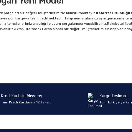
oğan Yeni Model
k parçaları siz değerli müşterilerimizle buluşturmaktayız.
Kalorifer Musluğu 
aynı gün kargoya teslim edilmektedir. Takip numaralarınızı aynı gün içinde temsi
ız temsilcilerimiz aracılığı ile uyum sorgulaması yapabilirsiniz.Rekabetçi fiyat
ağlayabilriz.Aktaş Oto Yedek Parça olarak siz değerli müşterilerimizin hep yanınday
Ürün hakkında henüz soru sorulmamış.
Bu ürüne ilk yorumu siz yapın!
Yorum Yaz
Soru Sor
Kredi Kartı ile Alışveriş
Kargo Teslimat
Tüm Kredi Kartlarına 12 Taksit
Tüm Türkiye’ye Kar