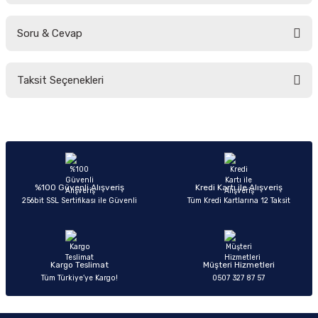
Soru & Cevap
Bu ürüne ilk yorumu siz yapın!
Taksit Seçenekleri
Yorum Yaz
Ürün hakkında henüz soru sorulmamış.
Soru Sor
%100 Güvenli Alışveriş
Kredi Kartı ile Alışveriş
256bit SSL Sertifikası ile Güvenli
Tüm Kredi Kartlarına 12 Taksit
Kargo Teslimat
Müşteri Hizmetleri
Tüm Türkiye’ye Kargo!
0507 327 87 57