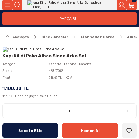
Geri Dön
Geri Dön
PARÇA BUL
ar
ar
Anasayfa
Binek Araçlar
Fiat Yedek Parça
Albea
ça
rça
Kapı Kilidi Palıo Albea Siena Arka Sol
Kategori
Kaporta
,
Kaporta
,
Kaporta
Stok Kodu
46847056
Fiyat
916,67 TL + KDV
1.100,00 TL
114,48 TL den başlayan taksitlerle!!
-
+
Sepete Ekle
Hemen Al