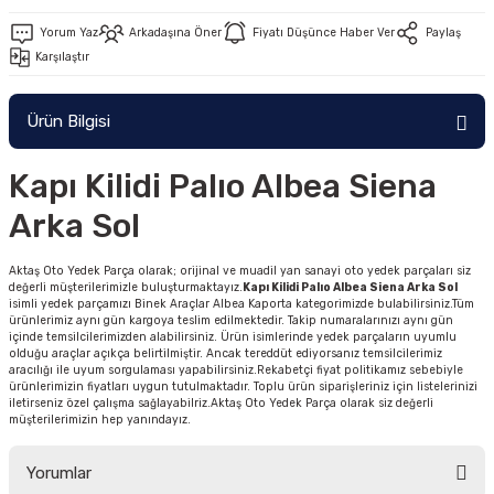
Yorum Yaz
Arkadaşına Öner
Fiyatı Düşünce Haber Ver
Paylaş
Karşılaştır
Ürün Bilgisi
Kapı Kilidi Palıo Albea Siena
Arka Sol
Aktaş Oto Yedek Parça olarak; orijinal ve muadil yan sanayi oto yedek parçaları siz
değerli müşterilerimizle buluşturmaktayız.
Kapı Kilidi Palıo Albea Siena Arka Sol
isimli yedek parçamızı Binek Araçlar Albea Kaporta kategorimizde bulabilirsiniz.Tüm
ürünlerimiz aynı gün kargoya teslim edilmektedir. Takip numaralarınızı aynı gün
içinde temsilcilerimizden alabilirsiniz. Ürün isimlerinde yedek parçaların uyumlu
olduğu araçlar açıkça belirtilmiştir. Ancak tereddüt ediyorsanız temsilcilerimiz
aracılığı ile uyum sorgulaması yapabilirsiniz.Rekabetçi fiyat politikamız sebebiyle
ürünlerimizin fiyatları uygun tutulmaktadır. Toplu ürün siparişleriniz için listelerinizi
iletirseniz özel çalışma sağlayabilriz.Aktaş Oto Yedek Parça olarak siz değerli
müşterilerimizin hep yanındayız.
Yorumlar