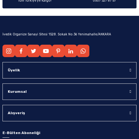
Tüm Türkiye’ye Kargo!
0507 327 87 57
İvedik Organize Sanayi Sitesi 1528. Sokak No:36 Yenimahalle/ANKARA
Üyelik
Kurumsal
Alışveriş
E-Bülten Aboneliği