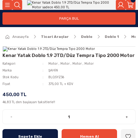
Geri Dön
Geri Dön
PARÇA BUL
ar
ar
Anasayfa
Ticari Araçlar
Doblo
Doblo 1
Mo
ça
rça
Kenar Yatak Doblo 1.9 JTD/Düz Tempra Tipo 2000 Motor
Kategori
Motor
,
Motor
,
Motor
,
Motor
Marka
ŞAHİN
Stok Kodu
BLQSYZ36
Fiyat
375,00 TL + KDV
450,00 TL
46,83 TL den başlayan taksitlerle!!
-
+
Sepete Ekle
Hemen Al