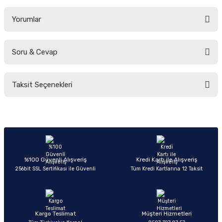
Yorumlar
Soru & Cevap
Bu ürüne ilk yorumu siz yapın!
Taksit Seçenekleri
Yorum Yaz
Ürün hakkında henüz soru sorulmamış.
Soru Sor
%100 Güvenli Alışveriş
Kredi Kartı ile Alışveriş
256bit SSL Sertifikası ile Güvenli
Tüm Kredi Kartlarına 12 Taksit
Kargo Teslimat
Müşteri Hizmetleri