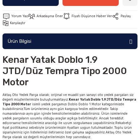
Yorum Yaz
Arkadaşına Öner
Fiyatı Düşünce Haber Ver
Paylaş
Karşılaştır
Ürün Bilgisi
Kenar Yatak Doblo 1.9
JTD/Düz Tempra Tipo 2000
Motor
Aktaş Oto Yedek Parça olarak; orijinal ve muadil yan sanayi oto yedek parçaları siz
değerli müşterilerimizle buluşturmaktayız.
Kenar Yatak Doblo 1.9 JTD/Düz Tempra
Tipo 2000 Motor
isimli yedek parçamızı Doblo Doblo 1 Motor kategorimizde
bulabilirsiniz.Tüm ürünlerimiz aynı gün kargoya teslim edilmektedir. Takip
numaralarınızı aynı gün içinde temsilcilerimizden alabilirsiniz. Ürün isimlerinde
yedek parçaların uyumlu olduğu araçlar açıkça belirtilmiştir. Ancak tereddüt
ediyorsanız temsilcilerimiz aracılığı ile uyum sorgulaması yapabilirsiniz.Rekabetçi
fiyat politikamız sebebiyle ürünlerimizin fiyatları uygun tutulmaktadır. Toplu ürün
siparişleriniz için listelerinizi iletirseniz özel çalışma sağlayabilriz.Aktaş Oto Yedek
Parça olarak siz değerli müşterilerimizin hep yanındayız.