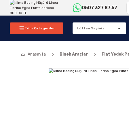
0507 327 87 57
Tüm Kategoriler
Anasayfa
Binek Araçlar
Fiat Yedek P