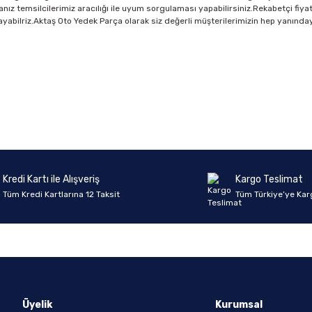
ız temsilcilerimiz aracılığı ile uyum sorgulaması yapabilirsiniz.Rekabetçi fiyat
ağlayabilriz.Aktaş Oto Yedek Parça olarak siz değerli müşterilerimizin hep yanınday
Ürün hakkında henüz soru sorulmamış.
Bu ürüne ilk yorumu siz yapın!
Yorum Yaz
Soru Sor
Kredi Kartı ile Alışveriş
Kargo Teslimat
Tüm Kredi Kartlarına 12 Taksit
Tüm Türkiye’ye Kar
Üyelik
Kurumsal