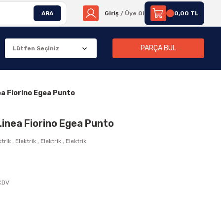
ARA
Giriş
/ Üye Ol
0,00 TL
PARÇA BUL
ea Fiorino Egea Punto
Linea Fiorino Egea Punto
ktrik
,
Elektrik
,
Elektrik
,
Elektrik
 KDV