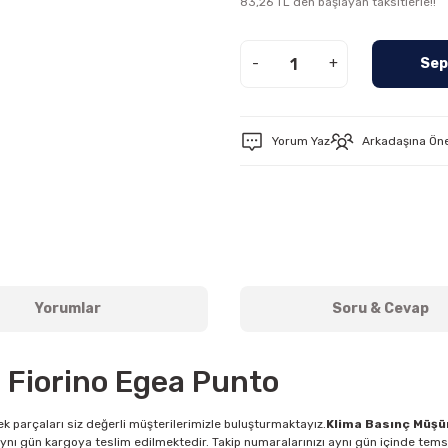
83,26 TL den başlayan taksitlerle!!
-
+
Sep
Yorum Yaz
Arkadaşına Ön
Yorumlar
Soru & Cevap
 Fiorino Egea Punto
k parçaları siz değerli müşterilerimizle buluşturmaktayız.
Klima Basınç Müşü
aynı gün kargoya teslim edilmektedir. Takip numaralarınızı aynı gün içinde temsi