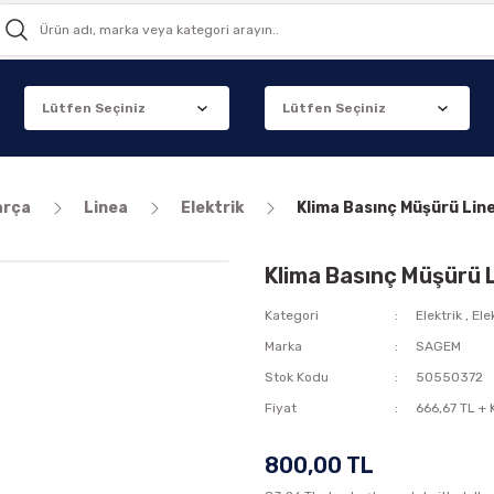
arça
Linea
Elektrik
Klima Basınç Müşürü Lin
Klima Basınç Müşürü 
Kategori
Elektrik
,
Ele
Marka
SAGEM
Stok Kodu
50550372
Fiyat
666,67 TL +
800,00 TL