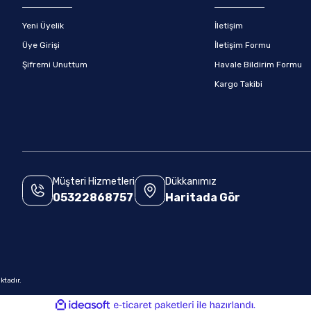
Yeni Üyelik
İletişim
Üye Girişi
İletişim Formu
Şifremi Unuttum
Havale Bildirim Formu
Kargo Takibi
Müşteri Hizmetleri
Dükkanımız
05322868757
Haritada Gör
.
ktadır.
ile
ideasoft
e-