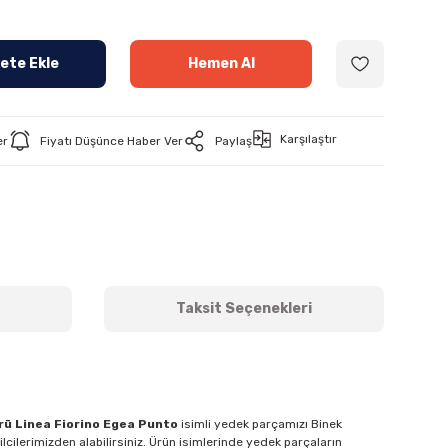
ete Ekle
Hemen Al
Karşılaştır
er
Fiyatı Düşünce Haber Ver
Paylaş
Taksit Seçenekleri
rü Linea Fiorino Egea Punto
isimli yedek parçamızı Binek
lcilerimizden alabilirsiniz. Ürün isimlerinde yedek parçaların