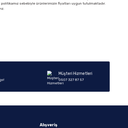
 politikamız sebebiyle ürünlerimizin fiyatları uygun tutulmaktadır.
ız.
Müşteri Hizmetleri
go!
0507 327 87 57
Alışveriş