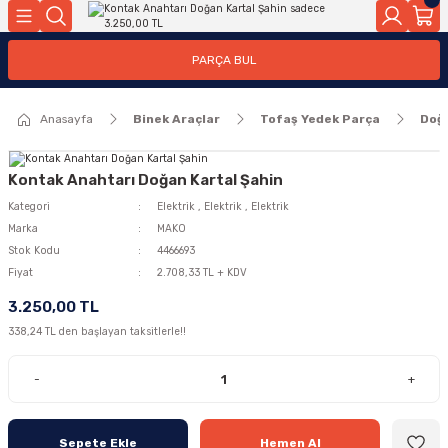
Geri Dön
Geri Dön
PARÇA BUL
ar
ar
Anasayfa
Binek Araçlar
Tofaş Yedek Parça
Doğ
ça
rça
Kontak Anahtarı Doğan Kartal Şahin
Kategori
Elektrik
,
Elektrik
,
Elektrik
Marka
MAKO
Stok Kodu
4466693
Fiyat
2.708,33 TL + KDV
3.250,00 TL
338,24 TL den başlayan taksitlerle!!
-
+
Sepete Ekle
Hemen Al