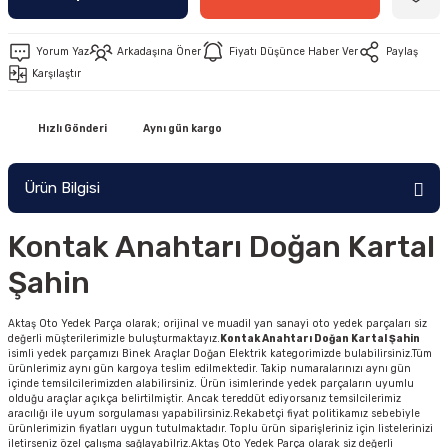
Yorum Yaz
Arkadaşına Öner
Fiyatı Düşünce Haber Ver
Paylaş
Karşılaştır
Hızlı Gönderi
Aynı gün kargo
Ürün Bilgisi
Kontak Anahtarı Doğan Kartal
Şahin
Aktaş Oto Yedek Parça olarak; orijinal ve muadil yan sanayi oto yedek parçaları siz
değerli müşterilerimizle buluşturmaktayız.
Kontak Anahtarı Doğan Kartal Şahin
isimli yedek parçamızı Binek Araçlar Doğan Elektrik kategorimizde bulabilirsiniz.Tüm
ürünlerimiz aynı gün kargoya teslim edilmektedir. Takip numaralarınızı aynı gün
içinde temsilcilerimizden alabilirsiniz. Ürün isimlerinde yedek parçaların uyumlu
olduğu araçlar açıkça belirtilmiştir. Ancak tereddüt ediyorsanız temsilcilerimiz
aracılığı ile uyum sorgulaması yapabilirsiniz.Rekabetçi fiyat politikamız sebebiyle
ürünlerimizin fiyatları uygun tutulmaktadır. Toplu ürün siparişleriniz için listelerinizi
iletirseniz özel çalışma sağlayabilriz.Aktaş Oto Yedek Parça olarak siz değerli