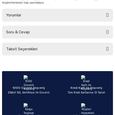
müşterilerimizin hep yanındayız.
Yorumlar
Soru & Cevap
Bu ürüne ilk yorumu siz yapın!
Taksit Seçenekleri
Yorum Yaz
Ürün hakkında henüz soru sorulmamış.
Soru Sor
%100 Güvenli Alışveriş
Kredi Kartı ile Alışveriş
256bit SSL Sertifikası ile Güvenli
Tüm Kredi Kartlarına 12 Taksit