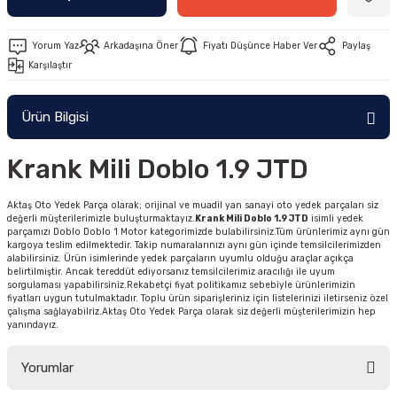
Yorum Yaz
Arkadaşına Öner
Fiyatı Düşünce Haber Ver
Paylaş
Karşılaştır
Ürün Bilgisi
Krank Mili Doblo 1.9 JTD
Aktaş Oto Yedek Parça olarak; orijinal ve muadil yan sanayi oto yedek parçaları siz
değerli müşterilerimizle buluşturmaktayız.
Krank Mili Doblo 1.9 JTD
isimli yedek
parçamızı Doblo Doblo 1 Motor kategorimizde bulabilirsiniz.Tüm ürünlerimiz aynı gün
kargoya teslim edilmektedir. Takip numaralarınızı aynı gün içinde temsilcilerimizden
alabilirsiniz. Ürün isimlerinde yedek parçaların uyumlu olduğu araçlar açıkça
belirtilmiştir. Ancak tereddüt ediyorsanız temsilcilerimiz aracılığı ile uyum
sorgulaması yapabilirsiniz.Rekabetçi fiyat politikamız sebebiyle ürünlerimizin
fiyatları uygun tutulmaktadır. Toplu ürün siparişleriniz için listelerinizi iletirseniz özel
çalışma sağlayabilriz.Aktaş Oto Yedek Parça olarak siz değerli müşterilerimizin hep
yanındayız.
Yorumlar