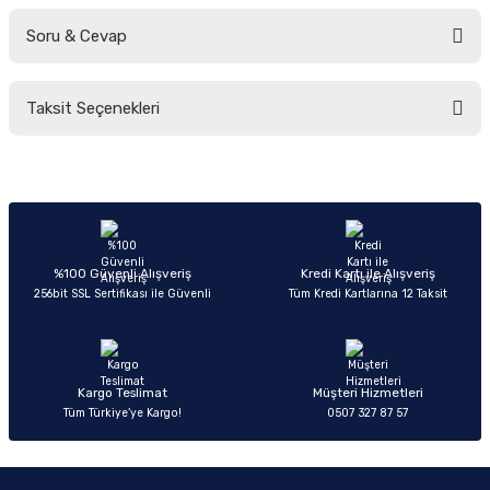
Soru & Cevap
Bu ürüne ilk yorumu siz yapın!
Taksit Seçenekleri
Yorum Yaz
Ürün hakkında henüz soru sorulmamış.
Soru Sor
%100 Güvenli Alışveriş
Kredi Kartı ile Alışveriş
256bit SSL Sertifikası ile Güvenli
Tüm Kredi Kartlarına 12 Taksit
Kargo Teslimat
Müşteri Hizmetleri
Tüm Türkiye’ye Kargo!
0507 327 87 57