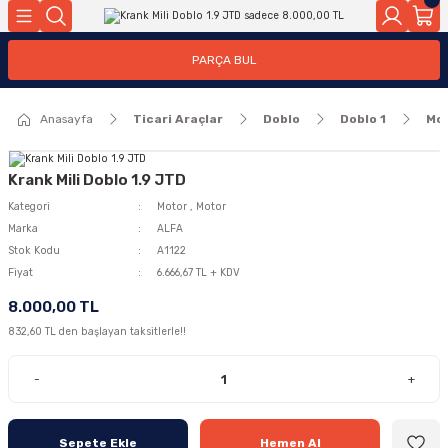
Geri Dön
Geri Dön
PARÇA BUL
ar
ar
Anasayfa
Ticari Araçlar
Doblo
Doblo 1
Mo
ça
rça
Krank Mili Doblo 1.9 JTD
Kategori
Motor
,
Motor
Marka
ALFA
Stok Kodu
A1122
Fiyat
6.666,67 TL + KDV
8.000,00 TL
832,60 TL den başlayan taksitlerle!!
-
+
Sepete Ekle
Hemen Al