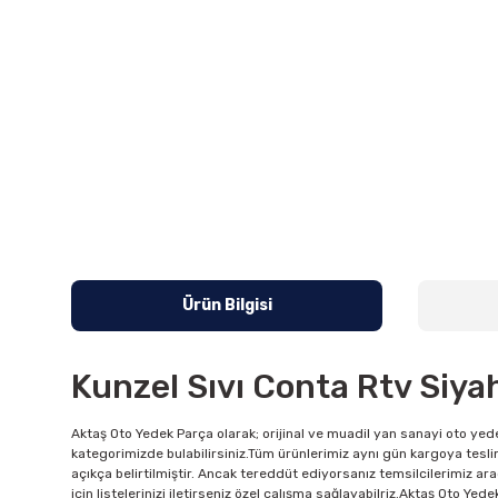
Ürün Bilgisi
Kunzel Sıvı Conta Rtv Siya
Aktaş Oto Yedek Parça olarak; orijinal ve muadil yan sanayi oto yede
kategorimizde bulabilirsiniz.Tüm ürünlerimiz aynı gün kargoya tesli
açıkça belirtilmiştir. Ancak tereddüt ediyorsanız temsilcilerimiz ara
için listelerinizi iletirseniz özel çalışma sağlayabilriz.Aktaş Oto Ye