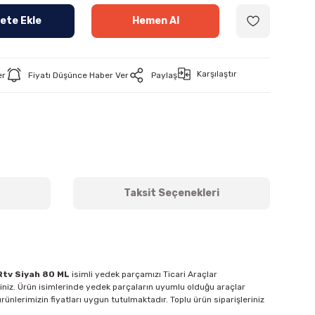
ete Ekle
Hemen Al
Karşılaştır
er
Fiyatı Düşünce Haber Ver
Paylaş
Taksit Seçenekleri
Rtv Siyah 80 ML
isimli yedek parçamızı Ticari Araçlar
siniz. Ürün isimlerinde yedek parçaların uyumlu olduğu araçlar
rünlerimizin fiyatları uygun tutulmaktadır. Toplu ürün siparişleriniz