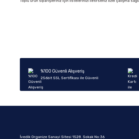
Toplu ürün siparişleriniz için listelerinizi iletirseniz özel çalışma s
%100 Güvenli Alışveriş
256bit SSL Sertifikası ile Güvenli
İvedik Organize Sanayi Sitesi 1528. Sokak No:36