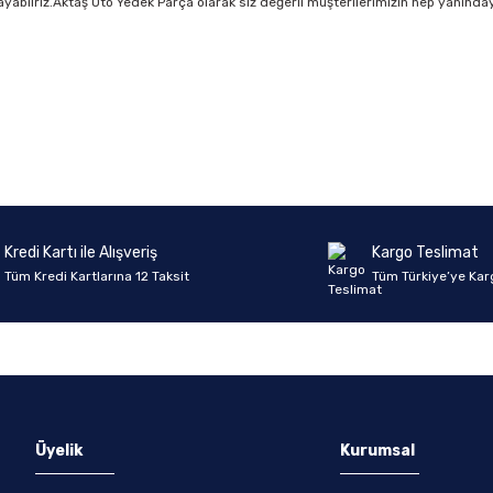
ağlayabilriz.Aktaş Oto Yedek Parça olarak siz değerli müşterilerimizin hep yanınday
Ürün hakkında henüz soru sorulmamış.
Bu ürüne ilk yorumu siz yapın!
Yorum Yaz
Soru Sor
Kredi Kartı ile Alışveriş
Kargo Teslimat
Tüm Kredi Kartlarına 12 Taksit
Tüm Türkiye’ye Kar
Üyelik
Kurumsal