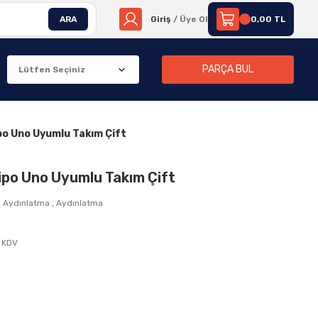
ARA
Giriş
/ Üye Ol
0,00 TL
PARÇA BUL
po Uno Uyumlu Takım Çift
ipo Uno Uyumlu Takım Çift
,
Aydınlatma
,
Aydınlatma
F
 KDV