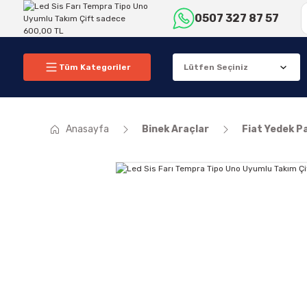
0507 327 87 57
Tüm Kategoriler
Anasayfa
Binek Araçlar
Fiat Yedek P