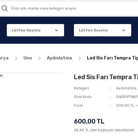
arça
Uno
Aydınlatma
Led Sis Farı Tempra Ti
Led Sis Farı Tempra T
Kategori
Aydınlatma
Stok Kodu
SNDR1P7NK
Fiyat
500,00 TL +
600,00 TL
62,45 TL den başlayan taksitlerle!!