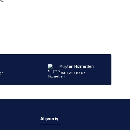
ız.
Müşteri Hizmetleri
go!
0507 327 87 57
Alışveriş