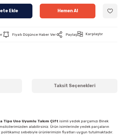
ete Ekle
Hemen Al
Karşılaştır
er
Fiyatı Düşünce Haber Ver
Paylaş
Taksit Seçenekleri
ra Tipo Uno Uyumlu Takım Çift
isimli yedek parçamızı Binek
silcilerimizden alabilirsiniz. Ürün isimlerinde yedek parçaların
 politikamız sebebiyle ürünlerimizin fiyatları uygun tutulmaktadır.