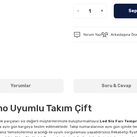
-
+
Sep
Yorum Yaz
Arkadaşına Ön
Yorumlar
Soru & Cevap
Uno Uyumlu Takım Çift
k parçaları siz değerli müşterilerimizle buluşturmaktayız.
Led Sis Farı Temp
 aynı gün kargoya teslim edilmektedir. Takip numaralarınızı aynı gün içinde tem
ız temsilcilerimiz aracılığı ile uyum sorgulaması yapabilirsiniz.Rekabetçi fiyat