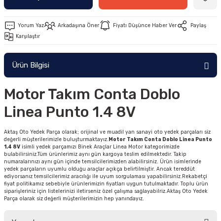
Yorum Yaz
Arkadaşına Öner
Fiyatı Düşünce Haber Ver
Paylaş
Karşılaştır
Ürün Bilgisi
Motor Takım Conta Doblo
Linea Punto 1.4 8V
Aktaş Oto Yedek Parça olarak; orijinal ve muadil yan sanayi oto yedek parçaları siz
değerli müşterilerimizle buluşturmaktayız.
Motor Takım Conta Doblo Linea Punto
1.4 8V
isimli yedek parçamızı Binek Araçlar Linea Motor kategorimizde
bulabilirsiniz.Tüm ürünlerimiz aynı gün kargoya teslim edilmektedir. Takip
numaralarınızı aynı gün içinde temsilcilerimizden alabilirsiniz. Ürün isimlerinde
yedek parçaların uyumlu olduğu araçlar açıkça belirtilmiştir. Ancak tereddüt
ediyorsanız temsilcilerimiz aracılığı ile uyum sorgulaması yapabilirsiniz.Rekabetçi
fiyat politikamız sebebiyle ürünlerimizin fiyatları uygun tutulmaktadır. Toplu ürün
siparişleriniz için listelerinizi iletirseniz özel çalışma sağlayabilriz.Aktaş Oto Yedek
Parça olarak siz değerli müşterilerimizin hep yanındayız.