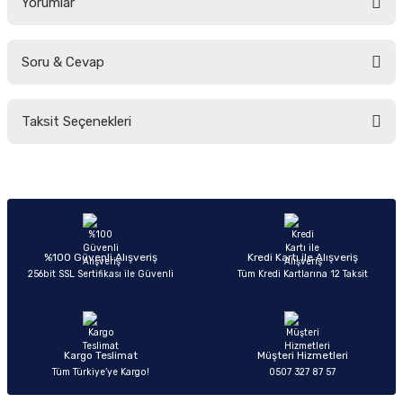
Yorumlar
Soru & Cevap
Bu ürüne ilk yorumu siz yapın!
Taksit Seçenekleri
Yorum Yaz
Ürün hakkında henüz soru sorulmamış.
Soru Sor
%100 Güvenli Alışveriş
Kredi Kartı ile Alışveriş
256bit SSL Sertifikası ile Güvenli
Tüm Kredi Kartlarına 12 Taksit
Kargo Teslimat
Müşteri Hizmetleri
Tüm Türkiye’ye Kargo!
0507 327 87 57