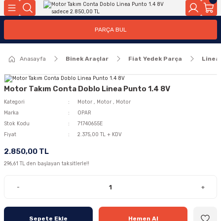
Geri Dön
Geri Dön
PARÇA BUL
ar
ar
Anasayfa
Binek Araçlar
Fiat Yedek Parça
Linea
ça
rça
Motor Takım Conta Doblo Linea Punto 1.4 8V
Kategori
Motor
,
Motor
,
Motor
Marka
OPAR
Stok Kodu
71740655E
Fiyat
2.375,00 TL + KDV
2.850,00 TL
296,61 TL den başlayan taksitlerle!!
-
+
Sepete Ekle
Hemen Al