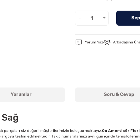
-
+
Sep
Yorum Yaz
Arkadaşına Ön
Yorumlar
Soru & Cevap
 Sağ
k parçaları siz değerli müşterilerimizle buluşturmaktayız.
Ön Amortisör Fior
argoya teslim edilmektedir. Takip numaralarınızı aynı gün içinde temsilcilerim