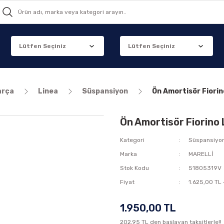
arça
Linea
Süspansiyon
Ön Amortisör Fiorin
Ön Amortisör Fiorino
Kategori
Süspansiyo
Marka
MARELLİ
Stok Kodu
51805319V
Fiyat
1.625,00 TL
1.950,00 TL
202,95 TL den başlayan taksitlerle!!