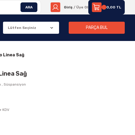
ARA
Giriş
/ Üye Ol
0,00 TL
PARÇA BUL
o Linea Sağ
 Linea Sağ
n
,
Süspansiyon
 + KDV