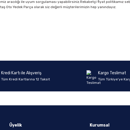
imiz aracılığı ile uyum sorgulaması yapabilirsiniz.Rekabetçi fiyat politikamız se
z.Aktaş Oto Yedek Parça olarak siz değerli müşterilerimizin hep yanındayız.
Ürün hakkında henüz soru sorulmamış.
Bu ürüne ilk yorumu siz yapın!
Yorum Yaz
Soru Sor
Kredi Kartı ile Alışveriş
Kargo Teslimat
Tüm Kredi Kartlarına 12 Taksit
Tüm Türkiye’ye Kar
Üyelik
Kurumsal