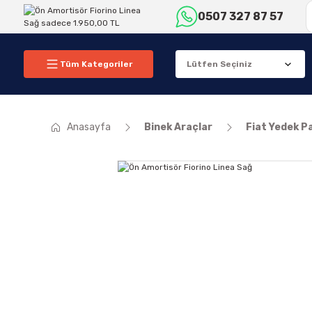
0507 327 87 57
Tüm Kategoriler
Anasayfa
Binek Araçlar
Fiat Yedek P