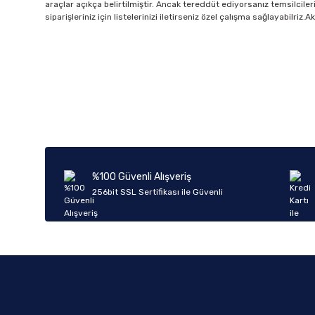
araçlar açıkça belirtilmiştir. Ancak tereddüt ediyorsanız temsilciler
siparişleriniz için listelerinizi iletirseniz özel çalışma sağlayabilri
%100 Güvenli Alışveriş
256bit SSL Sertifikası ile Güvenli