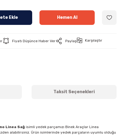
ete Ekle
Hemen Al
Karşılaştır
er
Fiyatı Düşünce Haber Ver
Paylaş
Taksit Seçenekleri
ino Linea Sağ
isimli yedek parçamızı Binek Araçlar Linea
izden alabilirsiniz. Ürün isimlerinde yedek parçaların uyumlu olduğu