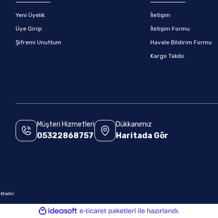
Yeni Üyelik
İletişim
Üye Girişi
İletişim Formu
Şifremi Unuttum
Havale Bildirim Formu
Kargo Takibi
Müşteri Hizmetleri
Dükkanımız
05322868757
Haritada Gör
.
ktadır.
ile
ideasoft
e-