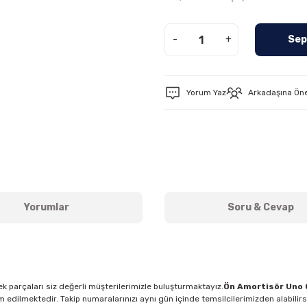
-
+
Sep
Yorum Yaz
Arkadaşına Ön
Yorumlar
Soru & Cevap
k parçaları siz değerli müşterilerimizle buluşturmaktayız.
Ön Amortisör Uno 
m edilmektedir. Takip numaralarınızı aynı gün içinde temsilcilerimizden alabilir