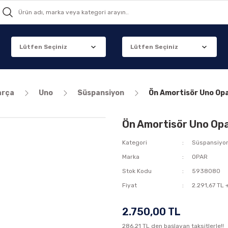
arça
Uno
Süspansiyon
Ön Amortisör Uno Op
Ön Amortisör Uno Op
Kategori
Süspansiyo
Marka
OPAR
Stok Kodu
5938080
Fiyat
2.291,67 TL 
2.750,00 TL
286,21 TL den başlayan taksitlerle!!