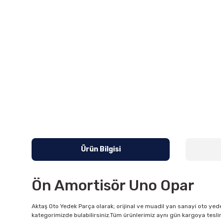
Ürün Bilgisi
Ön Amortisör Uno Opar
Aktaş Oto Yedek Parça olarak; orijinal ve muadil yan sanayi oto yede
kategorimizde bulabilirsiniz.Tüm ürünlerimiz aynı gün kargoya tesli