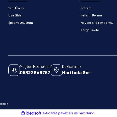
Yeni Üyelik
İletişim
Üye Girişi
İletişim Formu
Şifremi Unuttum
Havale Bildirim Formu
Kargo Takibi
Müşteri Hizmetleri
Dükkanımız
05322868757
Haritada Gör
.
ktadır.
ile
ideasoft
e-