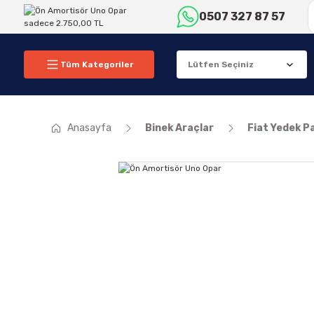
0507 327 87 57
Tüm Kategoriler
Anasayfa
Binek Araçlar
Fiat Yedek P