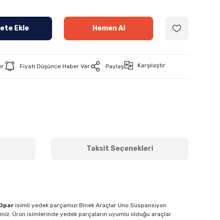
ete Ekle
Hemen Al
Karşılaştır
er
Fiyatı Düşünce Haber Ver
Paylaş
Taksit Seçenekleri
Opar
isimli yedek parçamızı Binek Araçlar Uno Süspansiyon
siniz. Ürün isimlerinde yedek parçaların uyumlu olduğu araçlar