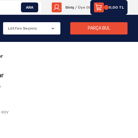
ARA
Giriş
/ Üye Ol
0,00 TL
PARÇA BUL
ar
ar
n
+ KDV