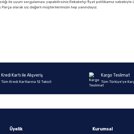
cılığı ile uyum sorgulaması yapabilirsiniz.Rekabetçi fiyat politikamız sebebiyle ü
dek Parça olarak siz değerli müşterilerimizin hep yanındayız.
Ürün hakkında henüz soru sorulmamış.
Bu ürüne ilk yorumu siz yapın!
Yorum Yaz
Soru Sor
Kredi Kartı ile Alışveriş
Kargo Teslimat
Tüm Kredi Kartlarına 12 Taksit
Tüm Türkiye’ye Kar
Üyelik
Kurumsal