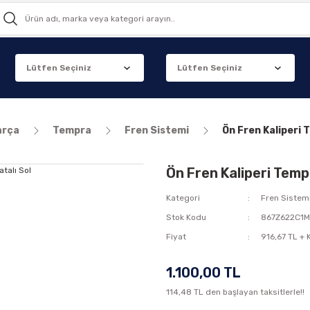
arça
Tempra
Fren Sistemi
Ön Fren Kaliperi 
Ön Fren Kaliperi Temp
Kategori
Fren Sistem
Stok Kodu
867Z622C1
Fiyat
916,67 TL +
1.100,00 TL
114,48 TL den başlayan taksitlerle!!