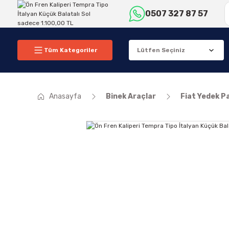
0507 327 87 57
Tüm Kategoriler
Anasayfa
Binek Araçlar
Fiat Yedek P