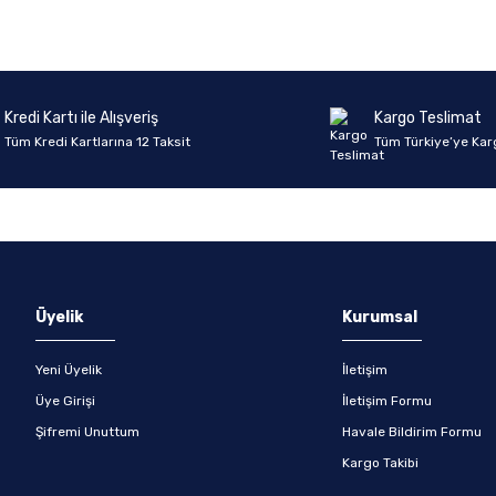
Yorum Yaz
Soru Sor
Kredi Kartı ile Alışveriş
Kargo Teslimat
Tüm Kredi Kartlarına 12 Taksit
Tüm Türkiye’ye Kar
Üyelik
Kurumsal
Yeni Üyelik
İletişim
Üye Girişi
İletişim Formu
Şifremi Unuttum
Havale Bildirim Formu
Kargo Takibi