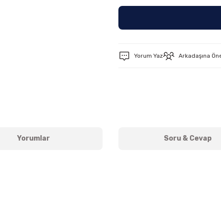
Yorum Yaz
Arkadaşına Ön
Yorumlar
Soru & Cevap
Ürün hakkında henüz soru sorulmamış.
Bu ürüne ilk yorumu siz yapın!