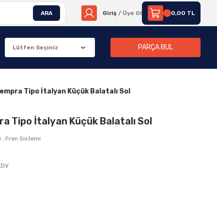
ARA
Giriş
/ Üye Ol
0,00 TL
PARÇA BUL
Tempra Tipo İtalyan Küçük Balatalı Sol
ra Tipo İtalyan Küçük Balatalı Sol
i
,
Fren Sistemi
M
 KDV