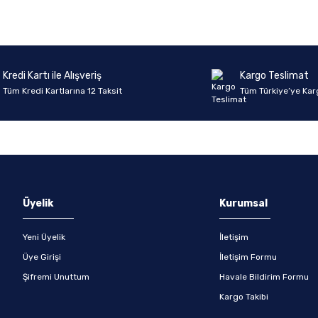
Yorum Yaz
Soru Sor
Kredi Kartı ile Alışveriş
Kargo Teslimat
Tüm Kredi Kartlarına 12 Taksit
Tüm Türkiye’ye Kar
Üyelik
Kurumsal
Yeni Üyelik
İletişim
Üye Girişi
İletişim Formu
Şifremi Unuttum
Havale Bildirim Formu
Kargo Takibi