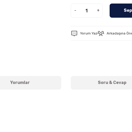
-
+
Sep
Yorum Yaz
Arkadaşına Ön
Yorumlar
Soru & Cevap
Ürün hakkında henüz soru sorulmamış.
Bu ürüne ilk yorumu siz yapın!