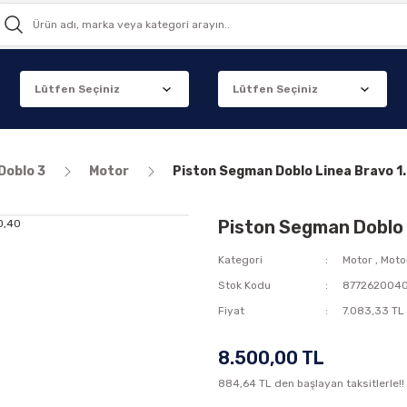
Doblo 3
Motor
Piston Segman Doblo Linea Bravo 1.
Piston Segman Doblo L
Kategori
Motor
,
Moto
Stok Kodu
877262004
Fiyat
7.083,33 TL
8.500,00 TL
884,64 TL den başlayan taksitlerle!!