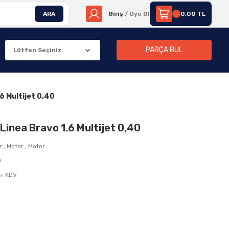
ARA
Giriş
/ Üye Ol
0,00 TL
PARÇA BUL
6 Multijet 0,40
inea Bravo 1.6 Multijet 0,40
r
,
Motor
,
Motor
0
 + KDV