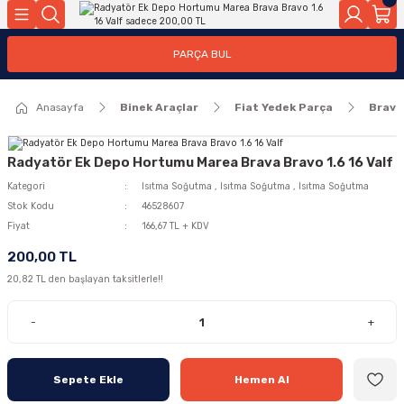
Geri Dön
Geri Dön
PARÇA BUL
ar
ar
Anasayfa
Binek Araçlar
Fiat Yedek Parça
Brava
ça
rça
Radyatör Ek Depo Hortumu Marea Brava Bravo 1.6 16 Valf
Kategori
Isıtma Soğutma
,
Isıtma Soğutma
,
Isıtma Soğutma
Stok Kodu
46528607
Fiyat
166,67 TL + KDV
200,00 TL
20,82 TL den başlayan taksitlerle!!
-
+
Sepete Ekle
Hemen Al