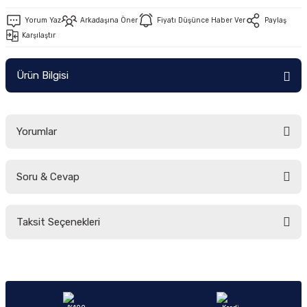
Yorum Yaz
Arkadaşına Öner
Fiyatı Düşünce Haber Ver
Paylaş
Karşılaştır
Ürün Bilgisi
Yorumlar
Soru & Cevap
Bu ürüne ilk yorumu siz yapın!
Taksit Seçenekleri
Yorum Yaz
Ürün hakkında henüz soru sorulmamış.
Soru Sor