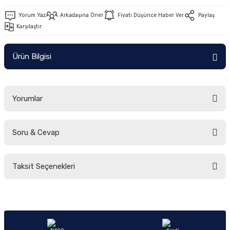
Yorum Yaz
Arkadaşına Öner
Fiyatı Düşünce Haber Ver
Paylaş
Karşılaştır
Ürün Bilgisi
Yorumlar
Soru & Cevap
Bu ürüne ilk yorumu siz yapın!
Taksit Seçenekleri
Yorum Yaz
Ürün hakkında henüz soru sorulmamış.
Soru Sor