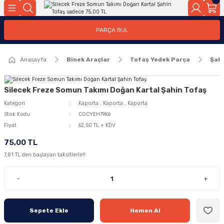
Geri Dön
Geri Dön
PARÇA BUL
ar
ar
Anasayfa
Binek Araçlar
Tofaş Yedek Parça
Şah
ça
rça
Silecek Freze Somun Takımı Doğan Kartal Şahin Tofaş
Kategori
Kaporta
,
Kaporta
,
Kaporta
Stok Kodu
CGCYEH79K6
Fiyat
62,50 TL + KDV
75,00 TL
7,81 TL den başlayan taksitlerle!!
-
+
Sepete Ekle
Hemen Al