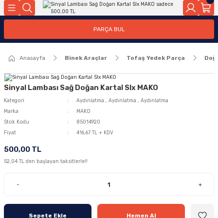
Geri Dön
Geri Dön
PARÇA BUL
ar
ar
Anasayfa
Binek Araçlar
Tofaş Yedek Parça
Doğ
ça
rça
Sinyal Lambası Sağ Doğan Kartal Slx MAKO
Kategori
Aydınlatma
,
Aydınlatma
,
Aydınlatma
Marka
MAKO
Stok Kodu
85014920
Fiyat
416,67 TL + KDV
500,00 TL
52,04 TL den başlayan taksitlerle!!
-
+
Sepete Ekle
Hemen Al