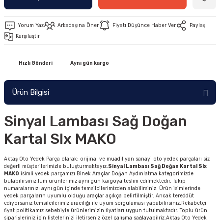
Yorum Yaz
Arkadaşına Öner
Fiyatı Düşünce Haber Ver
Paylaş
Karşılaştır
Hızlı Gönderi
Aynı gün kargo
Ürün Bilgisi
Sinyal Lambası Sağ Doğan
Kartal Slx MAKO
Aktaş Oto Yedek Parça olarak; orijinal ve muadil yan sanayi oto yedek parçaları siz
değerli müşterilerimizle buluşturmaktayız.
Sinyal Lambası Sağ Doğan Kartal Slx
MAKO
isimli yedek parçamızı Binek Araçlar Doğan Aydınlatma kategorimizde
bulabilirsiniz.Tüm ürünlerimiz aynı gün kargoya teslim edilmektedir. Takip
numaralarınızı aynı gün içinde temsilcilerimizden alabilirsiniz. Ürün isimlerinde
yedek parçaların uyumlu olduğu araçlar açıkça belirtilmiştir. Ancak tereddüt
ediyorsanız temsilcilerimiz aracılığı ile uyum sorgulaması yapabilirsiniz.Rekabetçi
fiyat politikamız sebebiyle ürünlerimizin fiyatları uygun tutulmaktadır. Toplu ürün
siparişleriniz için listelerinizi iletirseniz özel çalışma sağlayabilriz.Aktaş Oto Yedek