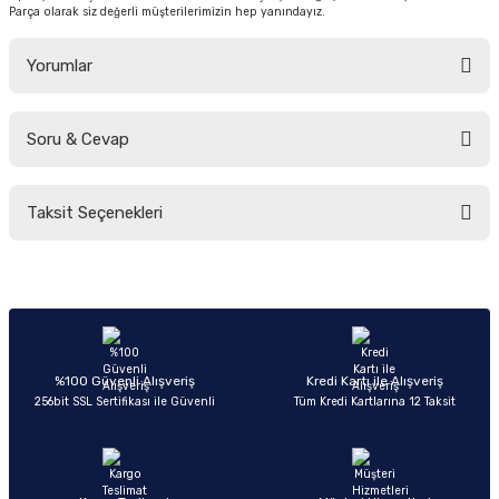
Parça olarak siz değerli müşterilerimizin hep yanındayız.
Yorumlar
Soru & Cevap
Bu ürüne ilk yorumu siz yapın!
Taksit Seçenekleri
Yorum Yaz
Ürün hakkında henüz soru sorulmamış.
Soru Sor
%100 Güvenli Alışveriş
Kredi Kartı ile Alışveriş
256bit SSL Sertifikası ile Güvenli
Tüm Kredi Kartlarına 12 Taksit