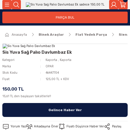
Geri Dön
Geri Dön
PARÇA BUL
ar
ar
Anasayfa
Binek Araçlar
Fiat Yedek Parça
Siena
ça
rça
Sis Yuva Sağ Palıo Davlumbaz Ek
Kategori
Kaporta
,
Kaporta
Marka
OPAR
Stok Kodu
46447704
Fiyat
125,00 TL + KDV
150,00 TL
15,61 TL den başlayan taksitlerle!!
Gelince Haber Ver
Yorum Yaz
Arkadaşına Öner
Fiyatı Düşünce Haber Ver
Paylaş