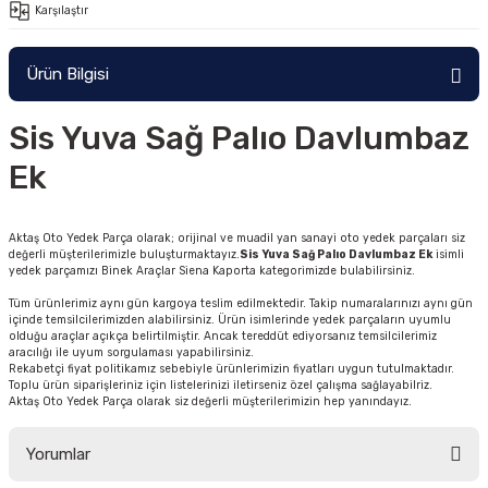
Karşılaştır
Ürün Bilgisi
Sis Yuva Sağ Palıo Davlumbaz
Ek
Aktaş Oto Yedek Parça olarak; orijinal ve muadil yan sanayi oto yedek parçaları siz
değerli müşterilerimizle buluşturmaktayız.
Sis Yuva Sağ Palıo Davlumbaz Ek
isimli
yedek parçamızı Binek Araçlar Siena Kaporta kategorimizde bulabilirsiniz.
Tüm ürünlerimiz aynı gün kargoya teslim edilmektedir. Takip numaralarınızı aynı gün
içinde temsilcilerimizden alabilirsiniz. Ürün isimlerinde yedek parçaların uyumlu
olduğu araçlar açıkça belirtilmiştir. Ancak tereddüt ediyorsanız temsilcilerimiz
aracılığı ile uyum sorgulaması yapabilirsiniz.
Rekabetçi fiyat politikamız sebebiyle ürünlerimizin fiyatları uygun tutulmaktadır.
Toplu ürün siparişleriniz için listelerinizi iletirseniz özel çalışma sağlayabilriz.
Aktaş Oto Yedek Parça olarak siz değerli müşterilerimizin hep yanındayız.
Yorumlar