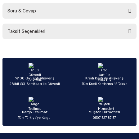
Soru & Cevap
Bu ürüne ilk yorumu siz yapın!
Taksit Seçenekleri
Yorum Yaz
Ürün hakkında henüz soru sorulmamış.
Soru Sor
%100 Güvenli Alışveriş
Kredi Kartı ile Alışveriş
256bit SSL Sertifikası ile Güvenli
Tüm Kredi Kartlarına 12 Taksit
Kargo Teslimat
Müşteri Hizmetleri
Tüm Türkiye’ye Kargo!
0507 327 87 57