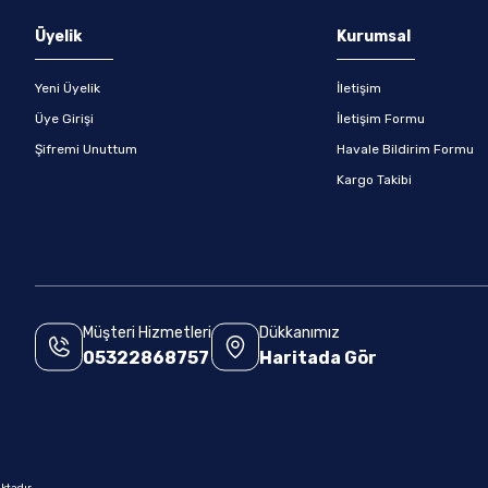
Üyelik
Kurumsal
Yeni Üyelik
İletişim
Üye Girişi
İletişim Formu
Şifremi Unuttum
Havale Bildirim Formu
Kargo Takibi
Müşteri Hizmetleri
Dükkanımız
05322868757
Haritada Gör
.