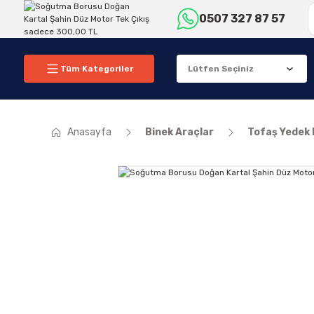
0507 327 87 57
Tüm Kategoriler
Anasayfa
Binek Araçlar
Tofaş Yedek