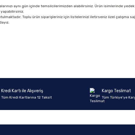
rınızı aynı gün içinde temsilcilerimizden alabilirsiniz. Ürün isimlerinde yedek 
yapabilirsiniz.
lmaktadır. Toplu ürün siparişleriniz için listelerinizi iletirseniz özel çalışma sağ
dayız.
Ürün hakkında henüz soru sorulmamış.
Bu ürüne ilk yorumu siz yapın!
Yorum Yaz
Soru Sor
Kredi Kartı ile Alışveriş
Kargo Teslimat
Tüm Kredi Kartlarına 12 Taksit
Tüm Türkiye’ye Kar