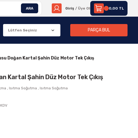
ARA
Giriş
/ Üye Ol
0,00 TL
PARÇA BUL
u Doğan Kartal Şahin Düz Motor Tek Çıkış
 Kartal Şahin Düz Motor Tek Çıkış
utma
,
Isıtma Soğutma
,
Isıtma Soğutma
 KDV