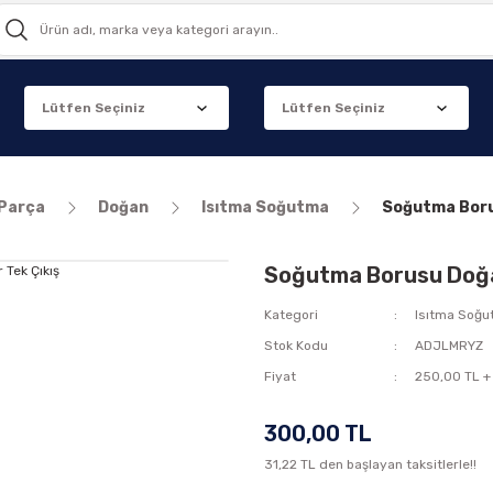
 Parça
Doğan
Isıtma Soğutma
Soğutma Borus
Soğutma Borusu Doğan
Kategori
Isıtma Soğ
Stok Kodu
ADJLMRYZ
Fiyat
250,00 TL +
300,00 TL
31,22 TL den başlayan taksitlerle!!