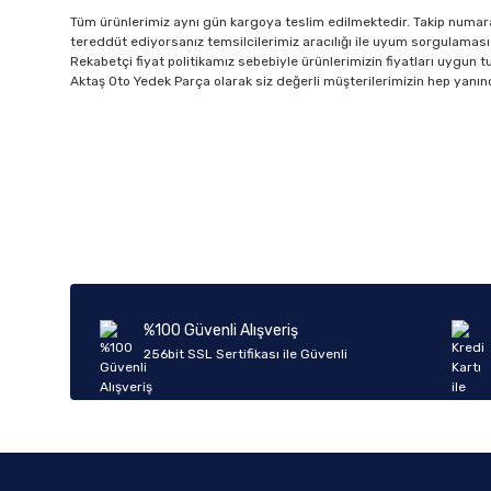
Tüm ürünlerimiz aynı gün kargoya teslim edilmektedir. Takip numarala
tereddüt ediyorsanız temsilcilerimiz aracılığı ile uyum sorgulaması 
Rekabetçi fiyat politikamız sebebiyle ürünlerimizin fiyatları uygun tutu
Aktaş Oto Yedek Parça olarak siz değerli müşterilerimizin hep yanın
%100 Güvenli Alışveriş
256bit SSL Sertifikası ile Güvenli