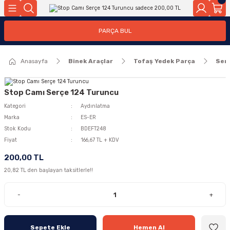
Geri Dön
Geri Dön
PARÇA BUL
ar
ar
Anasayfa
Binek Araçlar
Tofaş Yedek Parça
Ser
ça
rça
Stop Camı Serçe 124 Turuncu
Kategori
Aydınlatma
Marka
ES-ER
Stok Kodu
BDEFT248
Fiyat
166,67 TL + KDV
200,00 TL
20,82 TL den başlayan taksitlerle!!
-
+
Sepete Ekle
Hemen Al