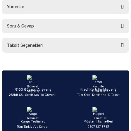
Yorumlar
Soru & Cevap
Bu ürüne ilk yorumu siz yapın!
Taksit Seçenekleri
Yorum Yaz
Ürün hakkında henüz soru sorulmamış.
Soru Sor
%100 Güvenli Alışveriş
Kredi Kartı ile Alışveriş
256bit SSL Sertifikası ile Güvenli
Tüm Kredi Kartlarına 12 Taksit
Kargo Teslimat
Müşteri Hizmetleri
Tüm Türkiye’ye Kargo!
0507 327 87 57