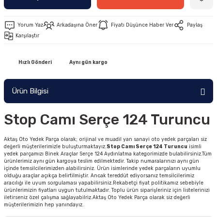
Yorum Yaz
Arkadaşına Öner
Fiyatı Düşünce Haber Ver
Paylaş
Karşılaştır
Hızlı Gönderi
Aynı gün kargo
Ürün Bilgisi
Stop Camı Serçe 124 Turuncu
Aktaş Oto Yedek Parça olarak; orijinal ve muadil yan sanayi oto yedek parçaları siz
değerli müşterilerimizle buluşturmaktayız.
Stop Camı Serçe 124 Turuncu
isimli
yedek parçamızı Binek Araçlar Serçe 124 Aydınlatma kategorimizde bulabilirsiniz.Tüm
ürünlerimiz aynı gün kargoya teslim edilmektedir. Takip numaralarınızı aynı gün
içinde temsilcilerimizden alabilirsiniz. Ürün isimlerinde yedek parçaların uyumlu
olduğu araçlar açıkça belirtilmiştir. Ancak tereddüt ediyorsanız temsilcilerimiz
aracılığı ile uyum sorgulaması yapabilirsiniz.Rekabetçi fiyat politikamız sebebiyle
ürünlerimizin fiyatları uygun tutulmaktadır. Toplu ürün siparişleriniz için listelerinizi
iletirseniz özel çalışma sağlayabilriz.Aktaş Oto Yedek Parça olarak siz değerli
müşterilerimizin hep yanındayız.