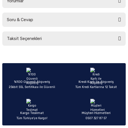
Yorumlar
Soru & Cevap
Bu ürüne ilk yorumu siz yapın!
Taksit Seçenekleri
Yorum Yaz
Ürün hakkında henüz soru sorulmamış.
Soru Sor
%100 Güvenli Alışveriş
Kredi Kartı ile Alışveriş
256bit SSL Sertifikası ile Güvenli
Tüm Kredi Kartlarına 12 Taksit
Kargo Teslimat
Müşteri Hizmetleri
Tüm Türkiye’ye Kargo!
0507 327 87 57