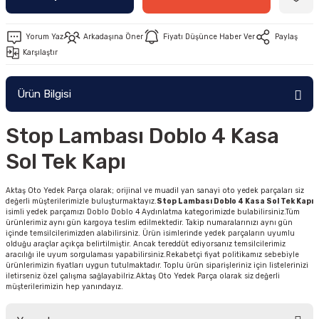
Yorum Yaz
Arkadaşına Öner
Fiyatı Düşünce Haber Ver
Paylaş
Karşılaştır
Ürün Bilgisi
Stop Lambası Doblo 4 Kasa
Sol Tek Kapı
Aktaş Oto Yedek Parça olarak; orijinal ve muadil yan sanayi oto yedek parçaları siz
değerli müşterilerimizle buluşturmaktayız.
Stop Lambası Doblo 4 Kasa Sol Tek Kapı
isimli yedek parçamızı Doblo Doblo 4 Aydınlatma kategorimizde bulabilirsiniz.Tüm
ürünlerimiz aynı gün kargoya teslim edilmektedir. Takip numaralarınızı aynı gün
içinde temsilcilerimizden alabilirsiniz. Ürün isimlerinde yedek parçaların uyumlu
olduğu araçlar açıkça belirtilmiştir. Ancak tereddüt ediyorsanız temsilcilerimiz
aracılığı ile uyum sorgulaması yapabilirsiniz.Rekabetçi fiyat politikamız sebebiyle
ürünlerimizin fiyatları uygun tutulmaktadır. Toplu ürün siparişleriniz için listelerinizi
iletirseniz özel çalışma sağlayabilriz.Aktaş Oto Yedek Parça olarak siz değerli
müşterilerimizin hep yanındayız.