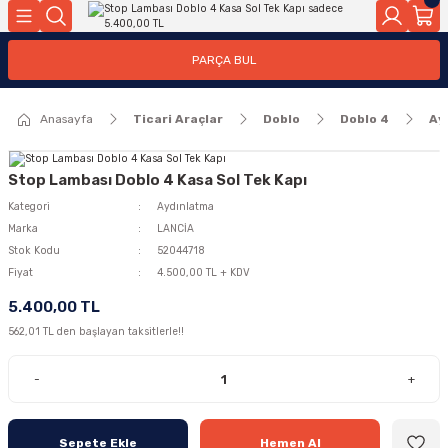
Geri Dön
Geri Dön
PARÇA BUL
ar
ar
Anasayfa
Ticari Araçlar
Doblo
Doblo 4
Ay
ça
rça
Stop Lambası Doblo 4 Kasa Sol Tek Kapı
Kategori
Aydınlatma
Marka
LANCİA
Stok Kodu
52044718
Fiyat
4.500,00 TL + KDV
5.400,00 TL
562,01 TL den başlayan taksitlerle!!
-
+
Sepete Ekle
Hemen Al