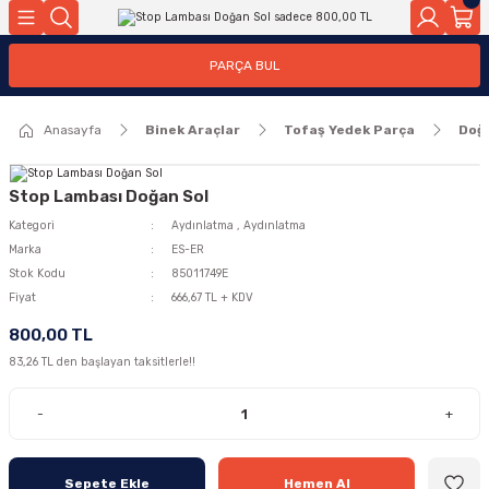
Geri Dön
Geri Dön
PARÇA BUL
ar
ar
Anasayfa
Binek Araçlar
Tofaş Yedek Parça
Doğ
ça
rça
Stop Lambası Doğan Sol
Kategori
Aydınlatma
,
Aydınlatma
Marka
ES-ER
Stok Kodu
85011749E
Fiyat
666,67 TL + KDV
800,00 TL
83,26 TL den başlayan taksitlerle!!
-
+
Sepete Ekle
Hemen Al