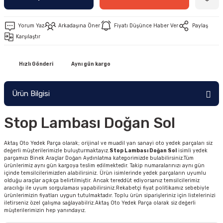
Yorum Yaz
Arkadaşına Öner
Fiyatı Düşünce Haber Ver
Paylaş
Karşılaştır
Hızlı Gönderi
Aynı gün kargo
Ürün Bilgisi
Stop Lambası Doğan Sol
Aktaş Oto Yedek Parça olarak; orijinal ve muadil yan sanayi oto yedek parçaları siz
değerli müşterilerimizle buluşturmaktayız.
Stop Lambası Doğan Sol
isimli yedek
parçamızı Binek Araçlar Doğan Aydınlatma kategorimizde bulabilirsiniz.Tüm
ürünlerimiz aynı gün kargoya teslim edilmektedir. Takip numaralarınızı aynı gün
içinde temsilcilerimizden alabilirsiniz. Ürün isimlerinde yedek parçaların uyumlu
olduğu araçlar açıkça belirtilmiştir. Ancak tereddüt ediyorsanız temsilcilerimiz
aracılığı ile uyum sorgulaması yapabilirsiniz.Rekabetçi fiyat politikamız sebebiyle
ürünlerimizin fiyatları uygun tutulmaktadır. Toplu ürün siparişleriniz için listelerinizi
iletirseniz özel çalışma sağlayabilriz.Aktaş Oto Yedek Parça olarak siz değerli
müşterilerimizin hep yanındayız.