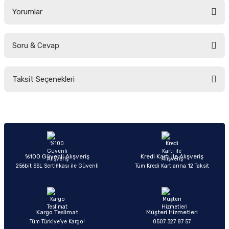
Yorumlar
Soru & Cevap
Bu ürüne ilk yorumu siz yapın!
Taksit Seçenekleri
Yorum Yaz
Ürün hakkında henüz soru sorulmamış.
Soru Sor
%100 Güvenli Alışveriş
Kredi Kartı ile Alışveriş
256bit SSL Sertifikası ile Güvenli
Tüm Kredi Kartlarına 12 Taksit
Kargo Teslimat
Müşteri Hizmetleri
Tüm Türkiye’ye Kargo!
0507 327 87 57