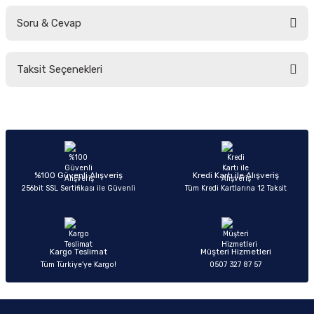
Soru & Cevap
Bu ürüne ilk yorumu siz yapın!
Taksit Seçenekleri
Yorum Yaz
Ürün hakkında henüz soru sorulmamış.
Soru Sor
%100 Güvenli Alışveriş
Kredi Kartı ile Alışveriş
256bit SSL Sertifikası ile Güvenli
Tüm Kredi Kartlarına 12 Taksit
Kargo Teslimat
Müşteri Hizmetleri
Tüm Türkiye’ye Kargo!
0507 327 87 57