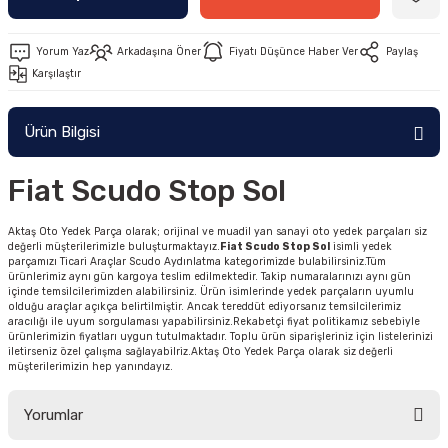
Yorum Yaz
Arkadaşına Öner
Fiyatı Düşünce Haber Ver
Paylaş
Karşılaştır
Ürün Bilgisi
Fiat Scudo Stop Sol
Aktaş Oto Yedek Parça olarak; orijinal ve muadil yan sanayi oto yedek parçaları siz
değerli müşterilerimizle buluşturmaktayız.
Fiat Scudo Stop Sol
isimli yedek
parçamızı Ticari Araçlar Scudo Aydınlatma kategorimizde bulabilirsiniz.Tüm
ürünlerimiz aynı gün kargoya teslim edilmektedir. Takip numaralarınızı aynı gün
içinde temsilcilerimizden alabilirsiniz. Ürün isimlerinde yedek parçaların uyumlu
olduğu araçlar açıkça belirtilmiştir. Ancak tereddüt ediyorsanız temsilcilerimiz
aracılığı ile uyum sorgulaması yapabilirsiniz.Rekabetçi fiyat politikamız sebebiyle
ürünlerimizin fiyatları uygun tutulmaktadır. Toplu ürün siparişleriniz için listelerinizi
iletirseniz özel çalışma sağlayabilriz.Aktaş Oto Yedek Parça olarak siz değerli
müşterilerimizin hep yanındayız.
Yorumlar