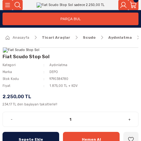
Geri Dön
Geri Dön
PARÇA BUL
ar
ar
Anasayfa
Ticari Araçlar
Scudo
Aydınlatma
ça
rça
Fiat Scudo Stop Sol
Kategori
Aydınlatma
Marka
DEPO
Stok Kodu
9790384780
Fiyat
1.875,00 TL + KDV
2.250,00 TL
234,17 TL den başlayan taksitlerle!!
-
+
Sepete Ekle
Hemen Al