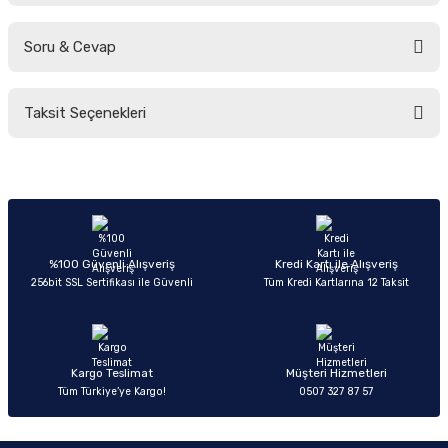
Soru & Cevap
Bu ürüne ilk yorumu siz yapın!
Taksit Seçenekleri
Yorum Yaz
Ürün hakkında henüz soru sorulmamış.
Soru Sor
%100 Güvenli Alışveriş
Kredi Kartı ile Alışveriş
256bit SSL Sertifikası ile Güvenli
Tüm Kredi Kartlarına 12 Taksit
Kargo Teslimat
Müşteri Hizmetleri
Tüm Türkiye’ye Kargo!
0507 327 87 57