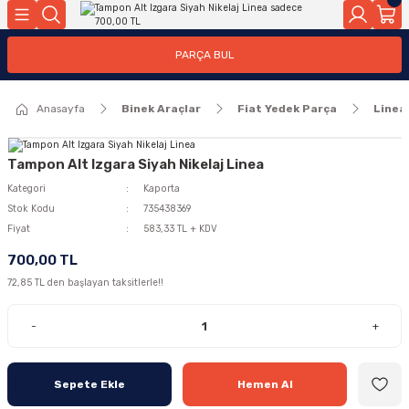
Geri Dön
Geri Dön
PARÇA BUL
ar
ar
Anasayfa
Binek Araçlar
Fiat Yedek Parça
Linea
ça
rça
Tampon Alt Izgara Siyah Nikelaj Linea
Kategori
Kaporta
Stok Kodu
735438369
Fiyat
583,33 TL + KDV
700,00 TL
72,85 TL den başlayan taksitlerle!!
-
+
Sepete Ekle
Hemen Al