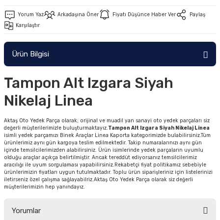
Yorum Yaz
Arkadaşına Öner
Fiyatı Düşünce Haber Ver
Paylaş
Karşılaştır
Ürün Bilgisi
Tampon Alt Izgara Siyah
Nikelaj Linea
Aktaş Oto Yedek Parça olarak; orijinal ve muadil yan sanayi oto yedek parçaları siz
değerli müşterilerimizle buluşturmaktayız.
Tampon Alt Izgara Siyah Nikelaj Linea
isimli yedek parçamızı Binek Araçlar Linea Kaporta kategorimizde bulabilirsiniz.Tüm
ürünlerimiz aynı gün kargoya teslim edilmektedir. Takip numaralarınızı aynı gün
içinde temsilcilerimizden alabilirsiniz. Ürün isimlerinde yedek parçaların uyumlu
olduğu araçlar açıkça belirtilmiştir. Ancak tereddüt ediyorsanız temsilcilerimiz
aracılığı ile uyum sorgulaması yapabilirsiniz.Rekabetçi fiyat politikamız sebebiyle
ürünlerimizin fiyatları uygun tutulmaktadır. Toplu ürün siparişleriniz için listelerinizi
iletirseniz özel çalışma sağlayabilriz.Aktaş Oto Yedek Parça olarak siz değerli
müşterilerimizin hep yanındayız.
Yorumlar