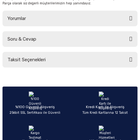
Parça olarak siz değerli müşterilerimizin hep yanındayız.
Yorumlar
Soru & Cevap
Bu ürüne ilk yorumu siz yapın!
Taksit Seçenekleri
Yorum Yaz
Ürün hakkında henüz soru sorulmamış.
Soru Sor
%100 Güvenli Alışveriş
Kredi Kartı ile Alışveriş
256bit SSL Sertifikası ile Güvenli
Tüm Kredi Kartlarına 12 Taksit