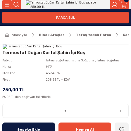
Geri Dön
Geri Dön
PARÇA BUL
ar
ar
Anasayfa
Binek Araçlar
Tofaş Yedek Parça
Kart
ça
rça
Termostat Doğan Kartal Şahin İçi Boş
Kategori
Isıtma Soğutma
,
Isıtma Soğutma
,
Isıtma Soğutma
Marka
MİTA
Stok Kodu
4365483M
Fiyat
208,33 TL + KDV
250,00 TL
26,02 TL den başlayan taksitlerle!!
-
+
Sepete Ekle
Hemen Al