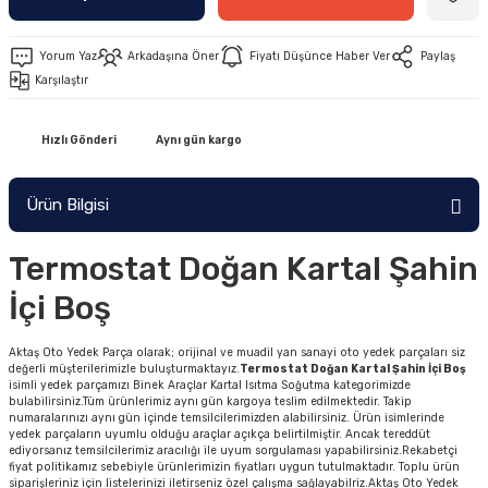
Yorum Yaz
Arkadaşına Öner
Fiyatı Düşünce Haber Ver
Paylaş
Karşılaştır
Hızlı Gönderi
Aynı gün kargo
Ürün Bilgisi
Termostat Doğan Kartal Şahin
İçi Boş
Aktaş Oto Yedek Parça olarak; orijinal ve muadil yan sanayi oto yedek parçaları siz
değerli müşterilerimizle buluşturmaktayız.
Termostat Doğan Kartal Şahin İçi Boş
isimli yedek parçamızı Binek Araçlar Kartal Isıtma Soğutma kategorimizde
bulabilirsiniz.Tüm ürünlerimiz aynı gün kargoya teslim edilmektedir. Takip
numaralarınızı aynı gün içinde temsilcilerimizden alabilirsiniz. Ürün isimlerinde
yedek parçaların uyumlu olduğu araçlar açıkça belirtilmiştir. Ancak tereddüt
ediyorsanız temsilcilerimiz aracılığı ile uyum sorgulaması yapabilirsiniz.Rekabetçi
fiyat politikamız sebebiyle ürünlerimizin fiyatları uygun tutulmaktadır. Toplu ürün
siparişleriniz için listelerinizi iletirseniz özel çalışma sağlayabilriz.Aktaş Oto Yedek